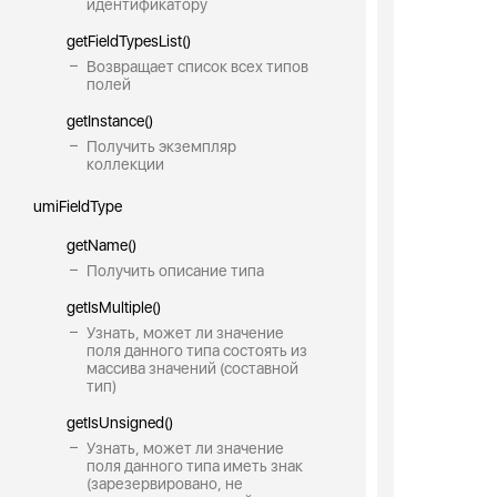
идентификатору
getFieldTypesList()
Возвращает список всех типов
полей
getInstance()
Получить экземпляр
коллекции
umiFieldType
getName()
Получить описание типа
getIsMultiple()
Узнать, может ли значение
поля данного типа состоять из
массива значений (составной
тип)
getIsUnsigned()
Узнать, может ли значение
поля данного типа иметь знак
(зарезервировано, не