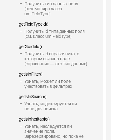
Получить тип данных поля
(экземпляр класса
umiFieldType)
getFieldTypeId()
Получить id типа данных поля
(см. класс umiFieldType)
getGuideId()
Получить id справочника, с
которым связано поле
(справочник — это тип данных)
getIsInFilter()
Узнать, может ли поле
участвовать в фильтрах
getIsInSearch()
Узнать, индексируется ли
поле для поиска
getIsInheritable()
Узнать, наследуется ли
значение поля.
Зарезервировано, но пока не