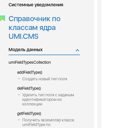
Системные уведомления
Справочник по
классам ядра
UMI.CMS
Модель данных
umiFieldTypesCollection
addFieldType()
Создать новый тип поля
delFieldType()
Удалить тип поля с заданым
идентификатором из
коллекции
getFieldType()
Получить экземпляр класса
umiFieldType по