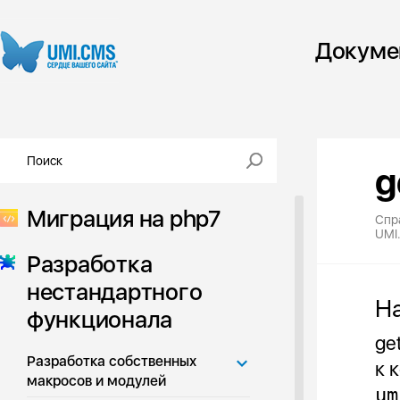
Докуме
g
Миграция на php7
Спр
UMI
Разработка
нестандартного
Н
функционала
ge
Разработка собственных
к 
макросов и модулей
um