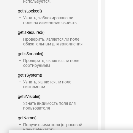
используется.
getIsLocked()
Узнать, заблокировано ли
поле на изменение свойств
getIsRequired()
Проверить, является ли поле
обязательным для заполнения
getIsSortable()
Проверить, является ли поле
сортируемым
getIsSystem()
Узнать, является ли поле
системным
getIsVisible()
Узнать видимость поля для
пользователя
getName()
Получить имя поля (строковой
идентификатор)