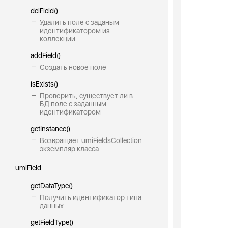
delField()
Удалить поле с заданым
идентификатором из
коллекции
addField()
Создать новое поле
isExists()
Проверить, существует ли в
БД поле с заданным
идентификатором
getInstance()
Возвращает umiFieldsCollection
экземпляр класса
umiField
getDataType()
Получить идентификатор типа
данных
getFieldType()