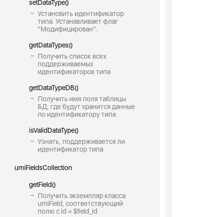
setDataType()
Установить идентификатор
типа. Устанавливает флаг
"Модифицирован".
getDataTypes()
Получить список всех
поддерживаемых
идентификаторов типа
getDataTypeDB()
Получить имя поля таблицы
БД, где будут хранится данные
по идентификатору типа
isValidDataType()
Узнать, поддерживается ли
идентификатор типа
umiFieldsCollection
getField()
Получить экземпляр класса
umiField, соответствующий
полю с id = $field_id