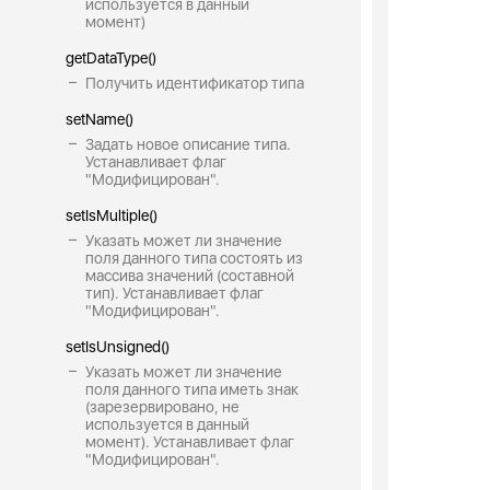
используется в данный
момент)
getDataType()
Получить идентификатор типа
setName()
Задать новое описание типа.
Устанавливает флаг
"Модифицирован".
setIsMultiple()
Указать может ли значение
поля данного типа состоять из
массива значений (составной
тип). Устанавливает флаг
"Модифицирован".
setIsUnsigned()
Указать может ли значение
поля данного типа иметь знак
(зарезервировано, не
используется в данный
момент). Устанавливает флаг
"Модифицирован".