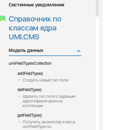
Системные уведомления
Справочник по
классам ядра
UMI.CMS
Модель данных
umiFieldTypesCollection
addFieldType()
Создать новый тип поля
delFieldType()
Удалить тип поля с заданым
идентификатором из
коллекции
getFieldType()
Получить экземпляр класса
umiFieldType по