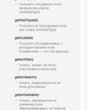
Получить тип данных поля
(экземпляр класса
umiFieldType)
getFieldTypeId()
Получить id типа данных поля
(см. класс umiFieldType)
getGuideId()
Получить id справочника, с
которым связано поле
(справочник — это тип данных)
getIsInFilter()
Узнать, может ли поле
участвовать в фильтрах
getIsInSearch()
Узнать, индексируется ли
поле для поиска
getIsInheritable()
Узнать, наследуется ли
значение поля.
Зарезервировано, но пока не