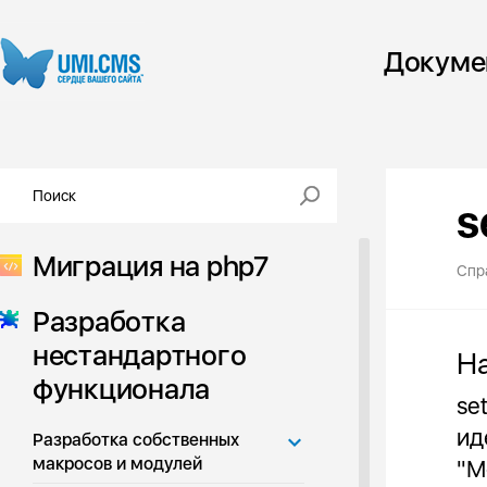
Докуме
s
Миграция на php7
Спр
Разработка
нестандартного
Н
функционала
se
ид
Разработка собственных
макросов и модулей
"М