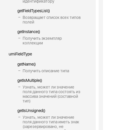
идентификатору
getFieldTypesList()
Возвращает список всех типов
полей
getInstance()
Получить экземпляр
коллекции
umiFieldType
getName()
Получить описание типа
getIsMultiple()
Узнать, может ли значение
поля данного типа состоять из
массива значений (составной
тип)
getIsUnsigned()
Узнать, может ли значение
поля данного типа иметь знак
(зарезервировано, не