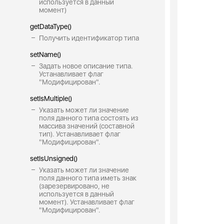
используется в данный
момент)
getDataType()
Получить идентификатор типа
setName()
Задать новое описание типа.
Устанавливает флаг
"Модифицирован".
setIsMultiple()
Указать может ли значение
поля данного типа состоять из
массива значений (составной
тип). Устанавливает флаг
"Модифицирован".
setIsUnsigned()
Указать может ли значение
поля данного типа иметь знак
(зарезервировано, не
используется в данный
момент). Устанавливает флаг
"Модифицирован".