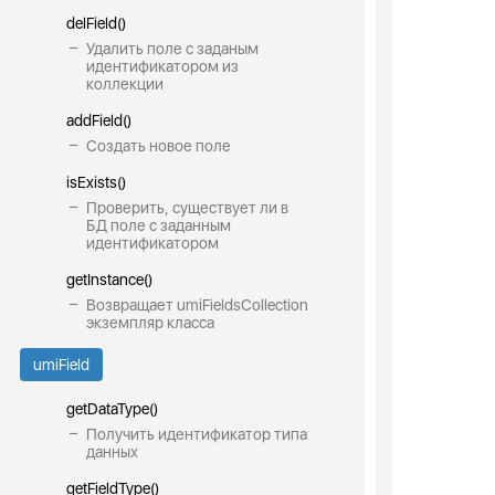
delField()
Удалить поле с заданым
идентификатором из
коллекции
addField()
Создать новое поле
isExists()
Проверить, существует ли в
БД поле с заданным
идентификатором
getInstance()
Возвращает umiFieldsCollection
экземпляр класса
umiField
getDataType()
Получить идентификатор типа
данных
getFieldType()