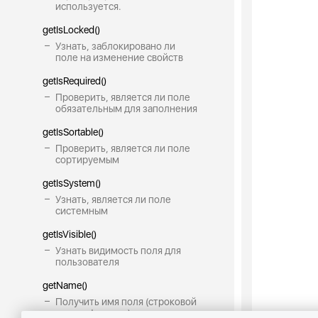
используется.
getIsLocked()
Узнать, заблокировано ли
поле на изменение свойств
getIsRequired()
Проверить, является ли поле
обязательным для заполнения
getIsSortable()
Проверить, является ли поле
сортируемым
getIsSystem()
Узнать, является ли поле
системным
getIsVisible()
Узнать видимость поля для
пользователя
getName()
Получить имя поля (строковой
идентификатор)