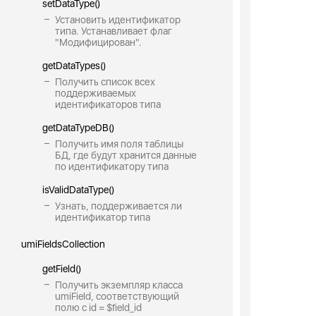
setDataType()
Установить идентификатор
типа. Устанавливает флаг
"Модифицирован".
getDataTypes()
Получить список всех
поддерживаемых
идентификаторов типа
getDataTypeDB()
Получить имя поля таблицы
БД, где будут хранится данные
по идентификатору типа
isValidDataType()
Узнать, поддерживается ли
идентификатор типа
umiFieldsCollection
getField()
Получить экземпляр класса
umiField, соответствующий
полю с id = $field_id