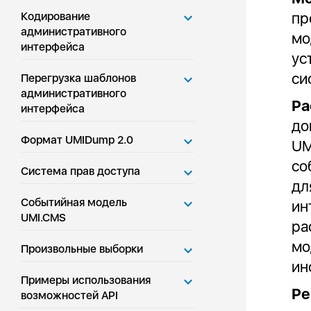
пр
Кодирование
административного
мо
интерфейса
ус
си
Перегрузка шаблонов
административного
Ра
интерфейса
до
Формат UMIDump 2.0
UM
со
Система прав доступа
дл
Событийная модель
ин
UMI.CMS
ра
мо
Произвольные выборки
ин
Примеры использования
Ре
возможностей API