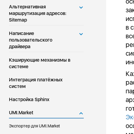
ос
Альтернативная
за
маршрутизация адресов:
ис
Sitemap
в 
Написание
вс
пользовательского
ре
драйвера
си
Кэширующие механизмы в
ин
системе
Ка
Интеграция платёжных
ра
систем
па
ар
Настройка Sphinx
го
UMI.Market
Эк
ос
Экспортер для UMI.Market