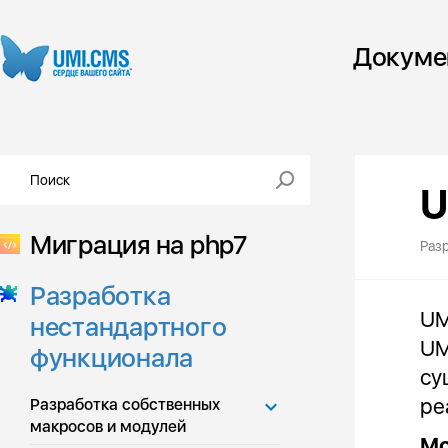
Докуме
U
Миграция на php7
Раз
Разработка
UM
нестандартного
UM
функционала
су
ре
Разработка собственных
макросов и модулей
Мо