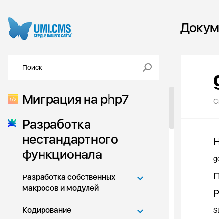
Докум
Миграция на php7
С
Разработка
нестандартного
Н
функционала
g
П
Разработка собственных
макросов и модулей
Р
Кодирование
S