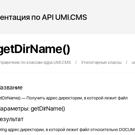
ентация по API UMI.CMS
getDirName()
/
/
правочник по классам ядра UMI.CMS
Утилитарные классы
u
азвание
etDirName() — Получить адрес директории, в которой лежит файл
араметры: getDirName()
езультат
tring адрес директории, в которой лежит файл относительно DOCU