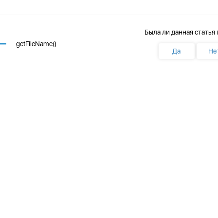
Была ли данная статья
getFileName()