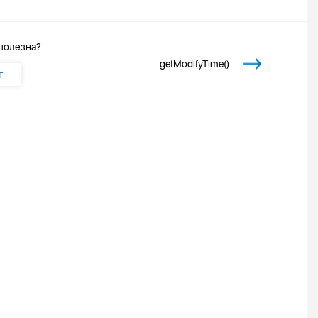
 полезна?
getModifyTime()