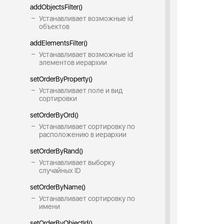
addObjectsFilter()
Устанавливает возможные id
объектов
addElementsFilter()
Устанавливает возможные id
элементов иерархии
setOrderByProperty()
Устанавливает поле и вид
сортировки
setOrderByOrd()
Устанавливает сортировку по
расположению в иерархии
setOrderByRand()
Устанавливает выборку
случайных ID
setOrderByName()
Устанавливает сортировку по
имени
setOrderByObjectId()