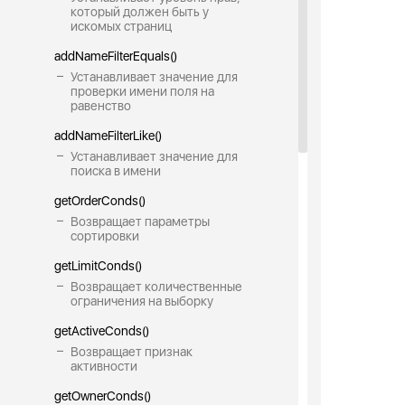
который должен быть у
искомых страниц
addNameFilterEquals()
Устанавливает значение для
проверки имени поля на
равенство
addNameFilterLike()
Устанавливает значение для
поиска в имени
getOrderConds()
Возвращает параметры
сортировки
getLimitConds()
Возвращает количественные
ограничения на выборку
getActiveConds()
Возвращает признак
активности
getOwnerConds()