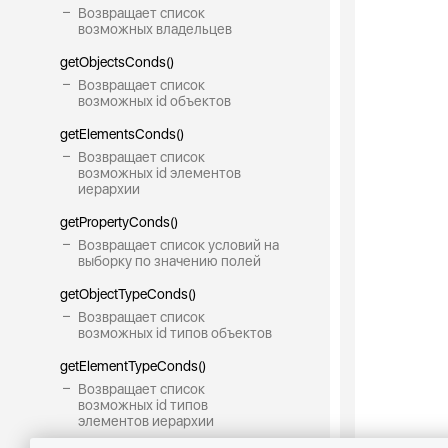
Возвращает список
возможных владельцев
getObjectsConds()
Возвращает список
возможных id объектов
getElementsConds()
Возвращает список
возможных id элементов
иерархии
getPropertyConds()
Возвращает список условий на
выборку по значению полей
getObjectTypeConds()
Возвращает список
возможных id типов объектов
getElementTypeConds()
Возвращает список
возможных id типов
элементов иерархии