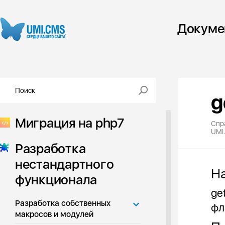
Докуме
g
Миграция на php7
Спр
UMI
Разработка
нестандартного
Н
функционала
ge
Разработка собственных
фл
макросов и модулей