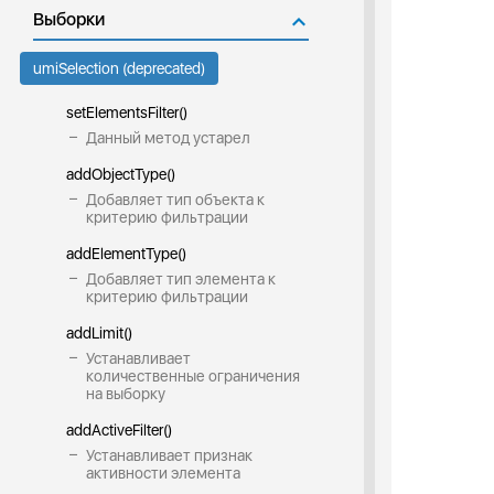
Выборки
umiSelection (deprecated)
setElementsFilter()
Данный метод устарел
addObjectType()
Добавляет тип объекта к
критерию фильтрации
addElementType()
Добавляет тип элемента к
критерию фильтрации
addLimit()
Устанавливает
количественные ограничения
на выборку
addActiveFilter()
Устанавливает признак
активности элемента