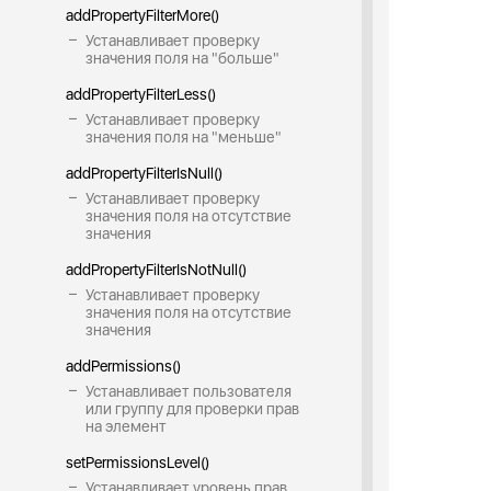
addPropertyFilterMore()
Устанавливает проверку
значения поля на "больше"
addPropertyFilterLess()
Устанавливает проверку
значения поля на "меньше"
addPropertyFilterIsNull()
Устанавливает проверку
значения поля на отсутствие
значения
addPropertyFilterIsNotNull()
Устанавливает проверку
значения поля на отсутствие
значения
addPermissions()
Устанавливает пользователя
или группу для проверки прав
на элемент
setPermissionsLevel()
Устанавливает уровень прав,