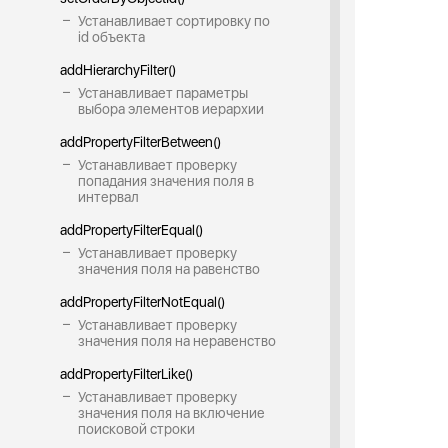
Устанавливает сортировку по
id объекта
addHierarchyFilter()
Устанавливает параметры
выбора элементов иерархии
addPropertyFilterBetween()
Устанавливает проверку
попадания значения поля в
интервал
addPropertyFilterEqual()
Устанавливает проверку
значения поля на равенство
addPropertyFilterNotEqual()
Устанавливает проверку
значения поля на неравенство
addPropertyFilterLike()
Устанавливает проверку
значения поля на включение
поисковой строки