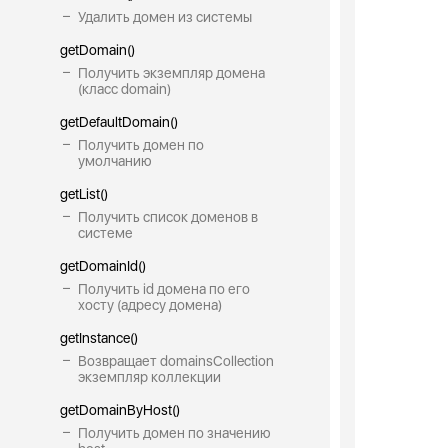
Удалить домен из системы
getDomain()
Получить экземпляр домена
(класс domain)
getDefaultDomain()
Получить домен по
умолчанию
getList()
Получить список доменов в
системе
getDomainId()
Получить id домена по его
хосту (адресу домена)
getInstance()
Возвращает domainsCollection
экземпляр коллекции
getDomainByHost()
Получить домен по значению