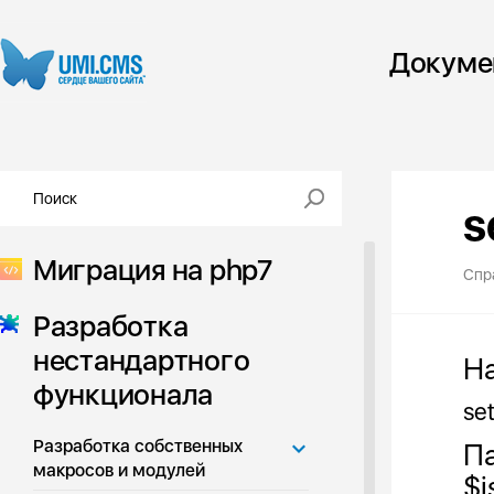
Докуме
s
Миграция на php7
Спр
Разработка
нестандартного
Н
функционала
se
Разработка собственных
Па
макросов и модулей
$i