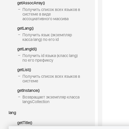
getAssocArray()
Получить список всех языков в
системе в виде
ассоциативного массива
getLang()
Получить язык (экземпляр
касса lang) по его id
getLangId()
Получить id языка (класс lang)
по его префиксу
getList()
Получить список всех языков в
системе
getInstance()
Возвращает экземпляр класса
langsCollection
lang
getTitle()