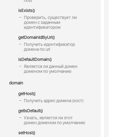
host
isExists()
Проверить, существует ли
домен с заданным
идентификатором
getDomainIdByUrl()
Получить идентификатор
домена по url
isDefaultDomain()
Является ли данный домен
доменом по умолчанию
domain
getHost()
Получить адрес домена (хост)
getIsDefault()
Узнать, является ли этот
домен доменом по умолчанию
setHost()