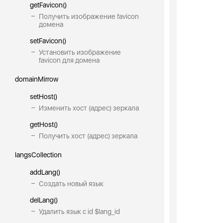
getFavicon()
Получить изображение favicon
домена
setFavicon()
Установить изображение
favicon для домена
domainMirrow
setHost()
Изменить хост (адрес) зеркала
getHost()
Получить хост (адрес) зеркала
langsCollection
addLang()
Создать новый язык
delLang()
Удалить язык с id $lang_id