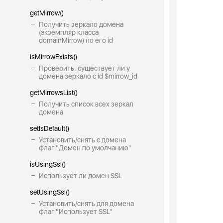
getMirrow()
Получить зеркало домена
(экземпляр класса
domainMirrow) по его id
isMirrowExists()
Проверить, существует ли у
домена зеркало с id $mirrow_id
getMirrowsList()
Получить список всех зеркал
домена
setIsDefault()
Установить/снять с домена
флаг "Домен по умолчанию"
isUsingSsl()
Использует ли домен SSL
setUsingSsl()
Установить/снять для домена
флаг "Использует SSL"