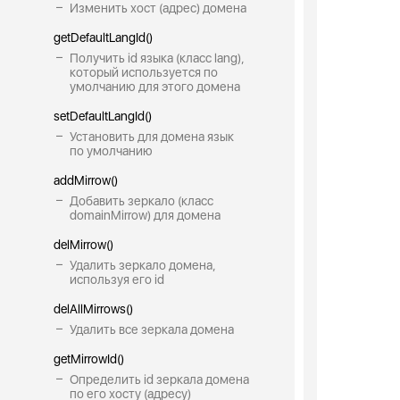
Изменить хост (адрес) домена
getDefaultLangId()
Получить id языка (класс lang),
который используется по
умолчанию для этого домена
setDefaultLangId()
Установить для домена язык
по умолчанию
addMirrow()
Добавить зеркало (класс
domainMirrow) для домена
delMirrow()
Удалить зеркало домена,
используя его id
delAllMirrows()
Удалить все зеркала домена
getMirrowId()
Определить id зеркала домена
по его хосту (адресу)