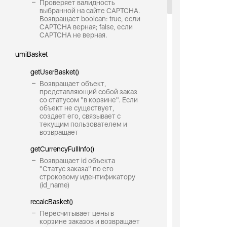
Проверяет валидность
выбранной на сайте CAPTCHA.
Возвращает boolean: true, если
CAPTCHA верная; false, если
CAPTCHA не верная.
umiBasket
getUserBasket()
Возвращает объект,
представляющий собой заказ
со статусом "в корзине". Если
объект не существует,
создает его, связывает с
текущим пользователем и
возвращает
getCurrencyFullInfo()
Возвращает id объекта
"Статус заказа" по его
строковому идентификатору
(id_name)
recalcBasket()
Пересчитывает цены в
корзине заказов и возвращает