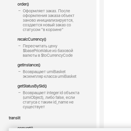
order()
Оформляет заказ. После
оформления заказа объект
заново инициализируется,
создается новый заказ со
статусом "в корзине"
recalcCurrency()
Пересчитать цену
$basePriceValue из базовой
валюты в $toCurrencyCode
getInstance()
Возвращает umiBasket
экземпляр класса umiBasket
getStatusBySId()
Возвращает integer id объекта
(umiObject), либо false, если
статуса с таким id_name не
существует
translit
convert()