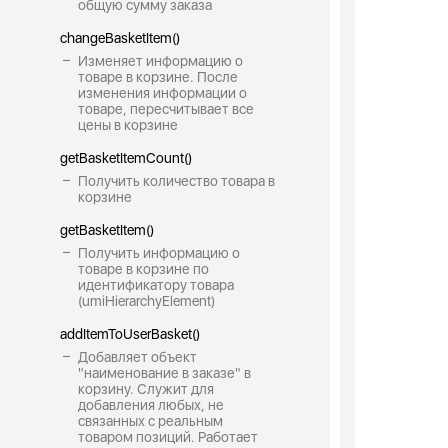
общую сумму заказа
changeBasketItem()
Изменяет информацию о
товаре в корзине. После
изменения информации о
товаре, пересчитывает все
цены в корзине
getBasketItemCount()
Получить количество товара в
корзине
getBasketItem()
Получить информацию о
товаре в корзине по
идентификатору товара
(umiHierarchyElement)
addItemToUserBasket()
Добавляет объект
"наименование в заказе" в
корзину. Служит для
добавления любых, не
связанных с реальным
товаром позиций. Работает