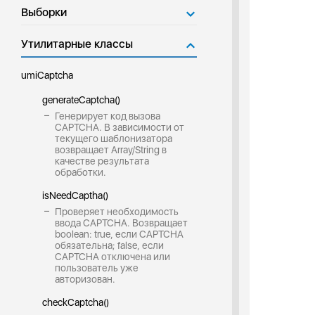
Выборки
Утилитарные классы
umiCaptcha
generateCaptcha()
Генерирует код вызова
CAPTCHA. В зависимости от
текущего шаблонизатора
возвращает Array/String в
качестве результата
обработки.
isNeedCaptha()
Проверяет необходимость
ввода CAPTCHA. Возвращает
boolean: true, если CAPTCHA
обязательна; false, если
CAPTCHA отключена или
пользователь уже
авторизован.
checkCaptcha()