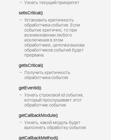
Узнать текущий приоритет
setIsCritical()
Установить критичность
обработчика события. Если
событие критично, то при
возникновении любого
исключения в этом
обработчике, цепочка вызова
обработчиков событий будет
прервана.
getIsCritical()
Получить критичность
обработчика события
getEventId()
Узнать строковой id события,
который прослушивает этот
обработчик события
getCallbackModule()
Узнать, какой модуль будет
выполнять обработку события
getCallbackMethod()