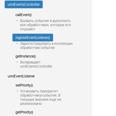
umiEventsController
callEvent()
Вызвать событие и выполнить
все обработчики, которые его
слушают
registerEventListener()
Зарегистрировать в коллекции
обработчик события
getInstance()
Возвращает
umiEventsController
umiEventListener
setPriority()
Установить приоритет
обработчика события. В
текущих версиях еще не
реализовано
getPriority()