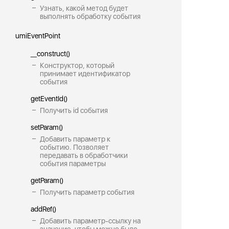
Узнать, какой метод будет
выполнять обработку события
umiEventPoint
__construct()
Конструктор, который
принимает идентификатор
события
getEventId()
Получить id события
setParam()
Добавить параметр к
событию. Позволяет
передавать в обработчики
события параметры
getParam()
Получить параметр события
addRef()
Добавить параметр-ссылку на