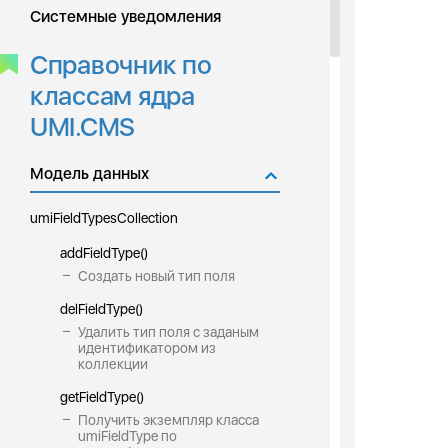
Системные уведомления
Справочник по
классам ядра
UMI.CMS
Модель данных
umiFieldTypesCollection
addFieldType()
Создать новый тип поля
delFieldType()
Удалить тип поля с заданым
идентификатором из
коллекции
getFieldType()
Получить экземпляр класса
umiFieldType по