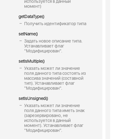
используется в данный
момент)
getDataType()
Получить идентификатор типа
setName()
Задать новое описание типа.
Устанавливает флаг
"Модифицирован".
setIsMultiple()
Указать может ли значение
поля данного типа состоять из
массива значений (составной
тип). Устанавливает флаг
"Модифицирован".
setIsUnsigned()
Указать может ли значение
поля данного типа иметь знак
(зарезервировано, не
используется в данный
момент). Устанавливает флаг
"Модифицирован".