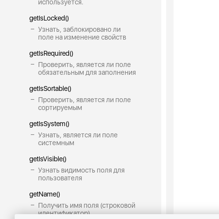
используется.
getIsLocked()
Узнать, заблокировано ли
поле на изменение свойств
getIsRequired()
Проверить, является ли поле
обязательным для заполнения
getIsSortable()
Проверить, является ли поле
сортируемым
getIsSystem()
Узнать, является ли поле
системным
getIsVisible()
Узнать видимость поля для
пользователя
getName()
Получить имя поля (строковой
идентификатор)