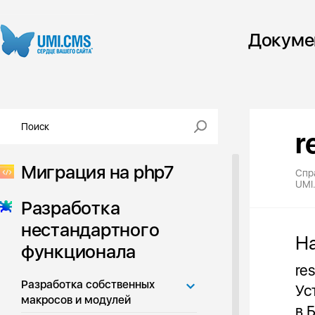
Докуме
r
Миграция на php7
Спр
UMI
Разработка
нестандартного
Н
функционала
re
Разработка собственных
Ус
макросов и модулей
в 