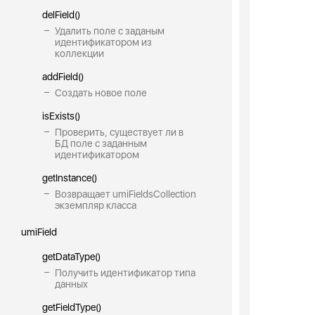
delField()
Удалить поле с заданым
идентификатором из
коллекции
addField()
Создать новое поле
isExists()
Проверить, существует ли в
БД поле с заданным
идентификатором
getInstance()
Возвращает umiFieldsCollection
экземпляр класса
umiField
getDataType()
Получить идентификатор типа
данных
getFieldType()