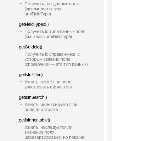
Получить тип данных поля
(экземпляр класса
umiFieldType)
getFieldTypeId()
Получить id типа данных поля
(см. класс umiFieldType)
getGuideId()
Получить id справочника, с
которым связано поле
(справочник — это тип данных)
getIsInFilter()
Узнать, может ли поле
участвовать в фильтрах
getIsInSearch()
Узнать, индексируется ли
поле для поиска
getIsInheritable()
Узнать, наследуется ли
значение поля.
Зарезервировано, но пока не