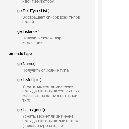
идентификатору
getFieldTypesList()
Возвращает список всех типов
полей
getInstance()
Получить экземпляр
коллекции
umiFieldType
getName()
Получить описание типа
getIsMultiple()
Узнать, может ли значение
поля данного типа состоять из
массива значений (составной
тип)
getIsUnsigned()
Узнать, может ли значение
поля данного типа иметь знак
(зарезервировано, не