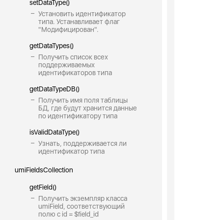
setDataType()
Установить идентификатор
типа. Устанавливает флаг
"Модифицирован".
getDataTypes()
Получить список всех
поддерживаемых
идентификаторов типа
getDataTypeDB()
Получить имя поля таблицы
БД, где будут хранится данные
по идентификатору типа
isValidDataType()
Узнать, поддерживается ли
идентификатор типа
umiFieldsCollection
getField()
Получить экземпляр класса
umiField, соответствующий
полю с id = $field_id