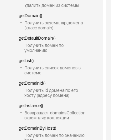
Удалить домен из системы
getDomain()
Получить экземпляр домена
(класс domain)
getDefaultDomain()
Получить домен по
умолчанию
getList()
Получить список доменов в
системе
getDomainId()
Получить id домена по его
хосту (адресу домена)
getInstance()
Возвращает domainsCollection
экземпляр коллекции
getDomainByHost()
Получить домен по значению