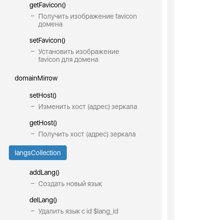
getFavicon()
Получить изображение favicon
домена
setFavicon()
Установить изображение
favicon для домена
domainMirrow
setHost()
Изменить хост (адрес) зеркала
getHost()
Получить хост (адрес) зеркала
langsCollection
addLang()
Создать новый язык
delLang()
Удалить язык с id $lang_id