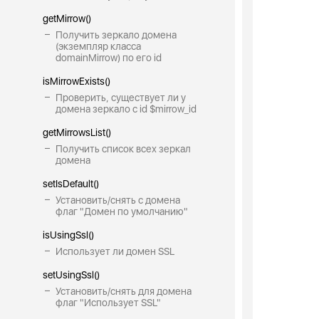
getMirrow()
Получить зеркало домена
(экземпляр класса
domainMirrow) по его id
isMirrowExists()
Проверить, существует ли у
домена зеркало с id $mirrow_id
getMirrowsList()
Получить список всех зеркал
домена
setIsDefault()
Установить/снять с домена
флаг "Домен по умолчанию"
isUsingSsl()
Использует ли домен SSL
setUsingSsl()
Установить/снять для домена
флаг "Использует SSL"