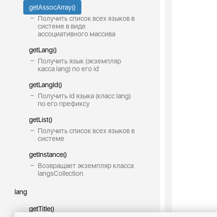
getAssocArray()
Получить список всех языков в
системе в виде
ассоциативного массива
getLang()
Получить язык (экземпляр
касса lang) по его id
getLangId()
Получить id языка (класс lang)
по его префиксу
getList()
Получить список всех языков в
системе
getInstance()
Возвращает экземпляр класса
langsCollection
lang
getTitle()