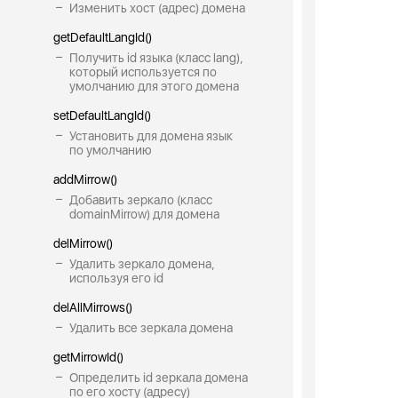
Изменить хост (адрес) домена
getDefaultLangId()
Получить id языка (класс lang),
который используется по
умолчанию для этого домена
setDefaultLangId()
Установить для домена язык
по умолчанию
addMirrow()
Добавить зеркало (класс
domainMirrow) для домена
delMirrow()
Удалить зеркало домена,
используя его id
delAllMirrows()
Удалить все зеркала домена
getMirrowId()
Определить id зеркала домена
по его хосту (адресу)