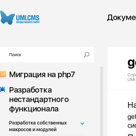
Докуме
g
Миграция на php7
Спр
UMI
Разработка
нестандартного
Н
функционала
ge
Разработка собственных
си
макросов и модулей