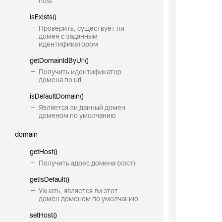
host
isExists()
Проверить, существует ли
домен с заданным
идентификатором
getDomainIdByUrl()
Получить идентификатор
домена по url
isDefaultDomain()
Является ли данный домен
доменом по умолчанию
domain
getHost()
Получить адрес домена (хост)
getIsDefault()
Узнать, является ли этот
домен доменом по умолчанию
setHost()