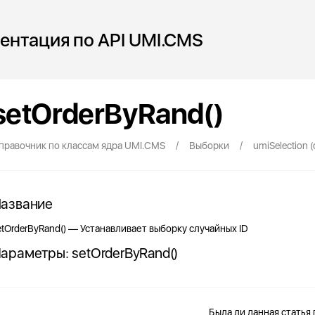
ентация по API UMI.CMS
setOrderByRand()
/
/
правочник по классам ядра UMI.CMS
Выборки
umiSelection (
азвание
etOrderByRand() — Устанавливает выборку случайных ID
араметры: setOrderByRand()
Была ли данная статья