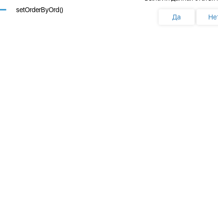
setOrderByOrd()