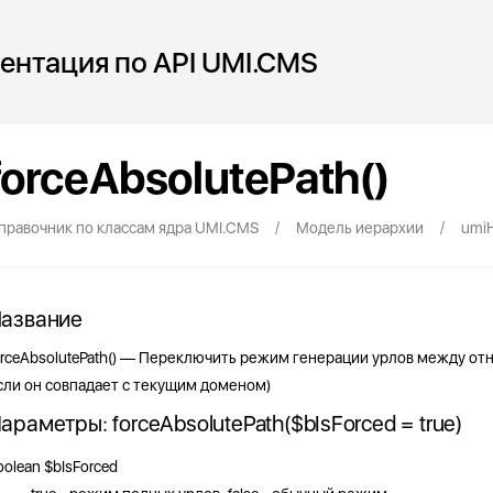
ентация по API UMI.CMS
forceAbsolutePath()
/
/
правочник по классам ядра UMI.CMS
Модель иерархии
umiH
азвание
orceAbsolutePath() — Переключить режим генерации урлов между от
сли он совпадает с текущим доменом)
араметры: forceAbsolutePath($bIsForced = true)
oolean
$bIsForced