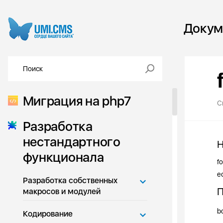
Докум
Миграция на php7
С
Разработка
нестандартного
Н
функционала
f
е
Разработка собственных
П
макросов и модулей
b
Кодирование