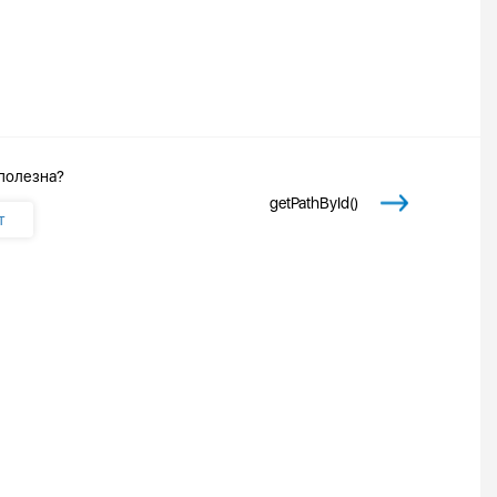
 полезна?
getPathById()