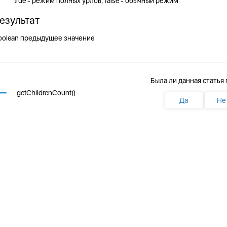
true - режим полных урлов, false - обычный режим
езультат
oolean
предыдущее значение
Была ли данная статья
getChildrenCount()