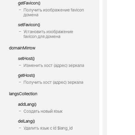
getFavicon()
Получить изображение favicon
домена
setFavicon()
Установить изображение
favicon для домена
domainMirrow
setHost()
Изменить хост (адрес) зеркала
getHost()
Получить хост (адрес) зеркала
langsCollection
addLang()
Создать новый язык
delLang()
Удалить язык с id $lang_id