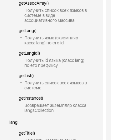
getAssocArray()
Получить список всех языков в
системе в виде
ассоциативного массива
getLang()
Получить язык (экземпляр
касса lang) по его id
getLangId()
Получить id языка (класс lang)
по его префиксу
getList()
Получить список всех языков в
системе
getInstance()
Возвращает экземпляр класса
langsCollection
lang
getTitle()