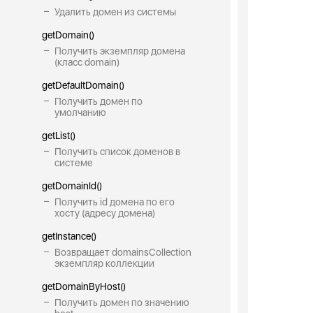
Удалить домен из системы
getDomain()
Получить экземпляр домена
(класс domain)
getDefaultDomain()
Получить домен по
умолчанию
getList()
Получить список доменов в
системе
getDomainId()
Получить id домена по его
хосту (адресу домена)
getInstance()
Возвращает domainsCollection
экземпляр коллекции
getDomainByHost()
Получить домен по значению