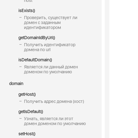
host
isExists()
Проверить, существует ли
домен с заданным
идентификатором
getDomainIdByUrl()
Получить идентификатор
домена по url
isDefaultDomain()
Является ли данный домен
доменом по умолчанию
domain
getHost()
Получить адрес домена (хост)
getIsDefault()
Узнать, является ли этот
домен доменом по умолчанию
setHost()