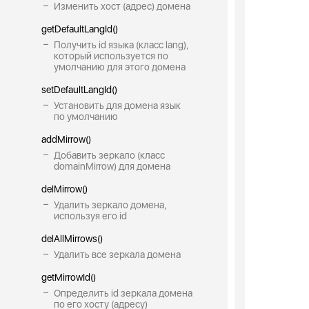
Изменить хост (адрес) домена
getDefaultLangId()
Получить id языка (класс lang),
который используется по
умолчанию для этого домена
setDefaultLangId()
Установить для домена язык
по умолчанию
addMirrow()
Добавить зеркало (класс
domainMirrow) для домена
delMirrow()
Удалить зеркало домена,
используя его id
delAllMirrows()
Удалить все зеркала домена
getMirrowId()
Определить id зеркала домена
по его хосту (адресу)