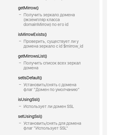
getMirrow()
Получить зеркало домена
(экземпляр класса
domainMirrow) по его id
isMirrowExists()
Проверить, существует ли у
домена зеркало с id $mirrow_id
getMirrowsList()
Получить список всех зеркал
домена
setIsDefault()
Установить/снять с домена
флаг "Домен по умолчанию"
isUsingSsl()
Использует ли домен SSL
setUsingSsl()
Установить/снять для домена
флаг "Использует SSL"