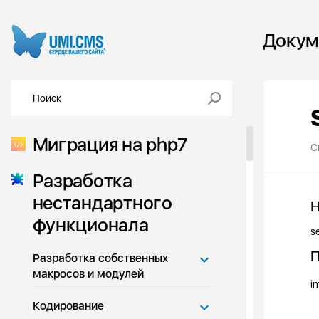
Докум
Миграция на php7
С
Разработка
нестандартного
Н
функционала
s
П
Разработка собственных
макросов и модулей
in
Кодирование