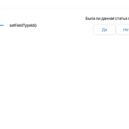
Была ли данная статья
setFieldTypeId()