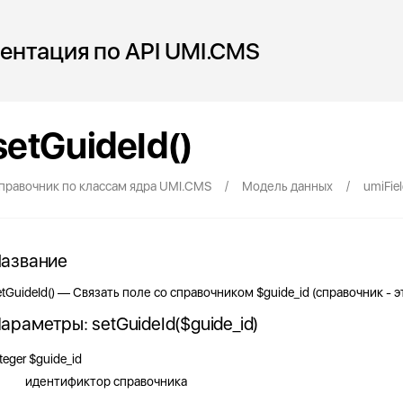
ентация по API UMI.CMS
setGuideId()
/
/
правочник по классам ядра UMI.CMS
Модель данных
umiFie
азвание
etGuideId() — Связать поле со справочником $guide_id (справочник - э
араметры: setGuideId($guide_id)
teger
$guide_id
идентификтор справочника