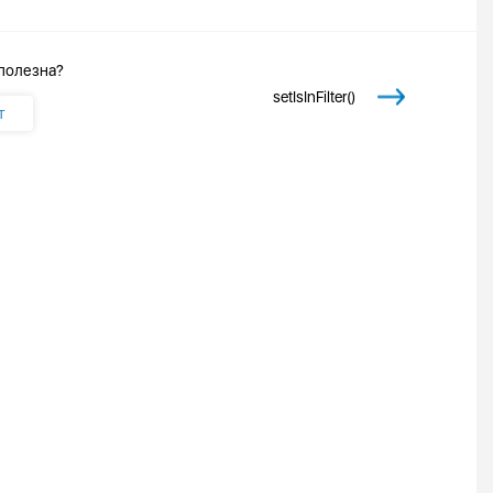
 полезна?
setIsInFilter()