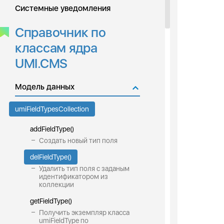
Системные уведомления
Справочник по
классам ядра
UMI.CMS
Модель данных
umiFieldTypesCollection
addFieldType()
Создать новый тип поля
delFieldType()
Удалить тип поля с заданым
идентификатором из
коллекции
getFieldType()
Получить экземпляр класса
umiFieldType по