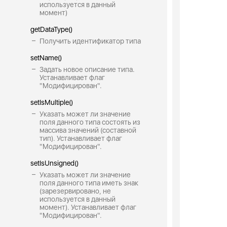
используется в данный
момент)
getDataType()
Получить идентификатор типа
setName()
Задать новое описание типа.
Устанавливает флаг
"Модифицирован".
setIsMultiple()
Указать может ли значение
поля данного типа состоять из
массива значений (составной
тип). Устанавливает флаг
"Модифицирован".
setIsUnsigned()
Указать может ли значение
поля данного типа иметь знак
(зарезервировано, не
используется в данный
момент). Устанавливает флаг
"Модифицирован".