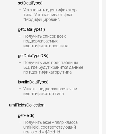
setDataType()
Установить идентификатор
типа. Устанавливает флаг
"Модифицирован".
getDataTypes()
Получить список всех
поддерживаемых
идентификаторов типа
getDataTypeDB()
Получить имя поля таблицы
БД, где будут хранится данные
по идентификатору типа
isValidDataType()
Узнать, поддерживается ли
идентификатор типа
umiFieldsCollection
getField()
Получить экземпляр класса
umiField, соответствующий
полю с id = $field_id