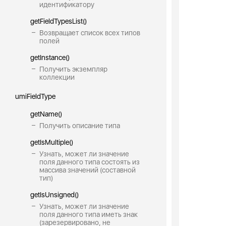
идентификатору
getFieldTypesList()
Возвращает список всех типов
полей
getInstance()
Получить экземпляр
коллекции
umiFieldType
getName()
Получить описание типа
getIsMultiple()
Узнать, может ли значение
поля данного типа состоять из
массива значений (составной
тип)
getIsUnsigned()
Узнать, может ли значение
поля данного типа иметь знак
(зарезервировано, не