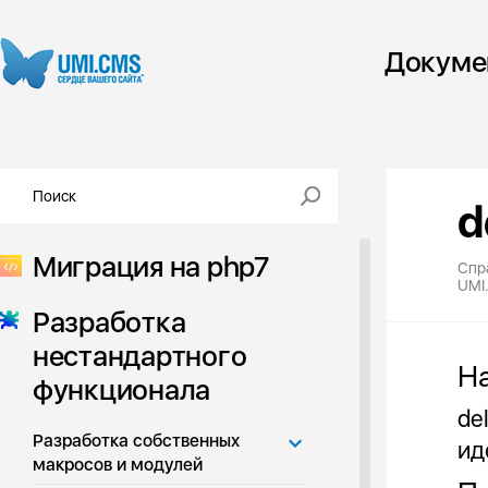
Докуме
d
Миграция на php7
Спр
UMI
Разработка
нестандартного
Н
функционала
de
Разработка собственных
ид
макросов и модулей