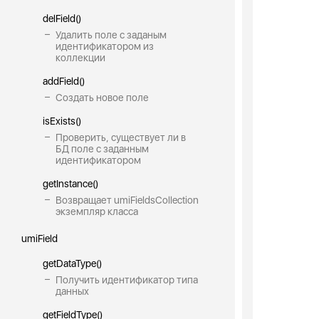
delField()
Удалить поле с заданым
идентификатором из
коллекции
addField()
Создать новое поле
isExists()
Проверить, существует ли в
БД поле с заданным
идентификатором
getInstance()
Возвращает umiFieldsCollection
экземпляр класса
umiField
getDataType()
Получить идентификатор типа
данных
getFieldType()