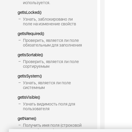
используется.
getIsLocked()
Узнать, заблокировано ли
поле на изменение свойств
getIsRequired()
Проверить, является ли поле
обязательным для заполнения
getIsSortable()
Проверить, является ли поле
сортируемым
getIsSystem()
Узнать, является ли поле
системным
getIsVisible()
Узнать видимость поля для
пользователя
getName()
Получить имя поля (строковой
идентификатор)