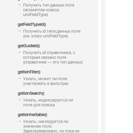
Получить тип данных поля
(экземпляр класса
umiFieldType)
getFieldTypeId()
Получить id типа данных поля
(см. класс umiFieldType)
getGuideId()
Получить id справочника, с
которым связано поле
(справочник — это тип данных)
getIsInFilter()
Узнать, может ли поле
участвовать в фильтрах
getIsInSearch()
Узнать, индексируется ли
поле для поиска
getIsInheritable()
Узнать, наследуется ли
значение поля.
Зарезервировано, но пока не