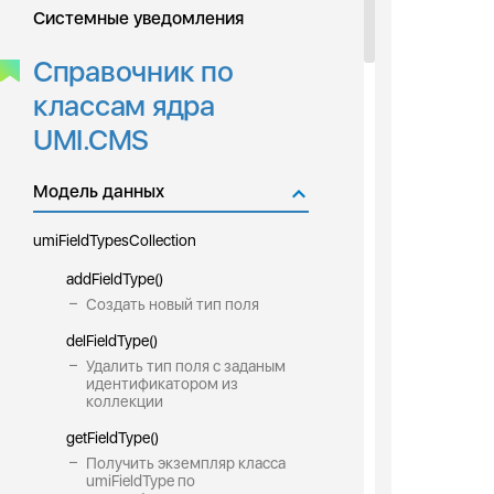
Системные уведомления
Справочник по
классам ядра
UMI.CMS
Модель данных
umiFieldTypesCollection
addFieldType()
Создать новый тип поля
delFieldType()
Удалить тип поля с заданым
идентификатором из
коллекции
getFieldType()
Получить экземпляр класса
umiFieldType по