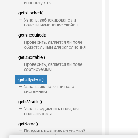
используется.
getIsLocked()
Узнать, заблокировано ли
поле на изменение свойств
getIsRequired()
Проверить, является ли поле
обязательным для заполнения
getIsSortable()
Проверить, является ли поле
сортируемым
getIsSystem()
Узнать, является ли поле
системным
getIsVisible()
Узнать видимость поля для
пользователя
getName()
Получить имя поля (строковой
идентификатор)