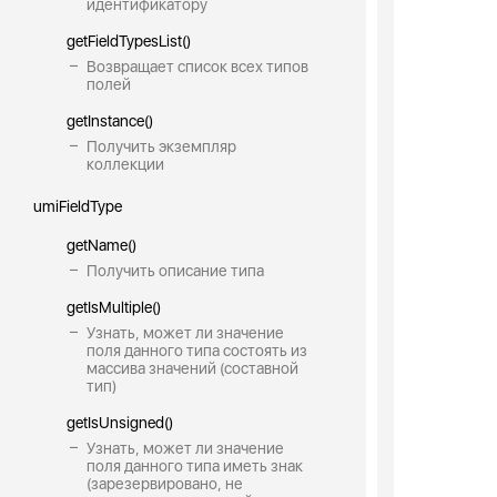
идентификатору
getFieldTypesList()
Возвращает список всех типов
полей
getInstance()
Получить экземпляр
коллекции
umiFieldType
getName()
Получить описание типа
getIsMultiple()
Узнать, может ли значение
поля данного типа состоять из
массива значений (составной
тип)
getIsUnsigned()
Узнать, может ли значение
поля данного типа иметь знак
(зарезервировано, не