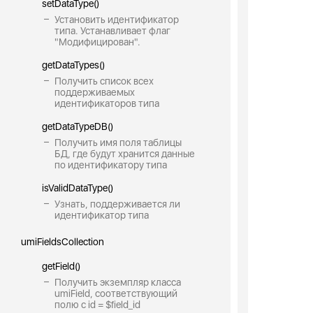
setDataType()
Установить идентификатор
типа. Устанавливает флаг
"Модифицирован".
getDataTypes()
Получить список всех
поддерживаемых
идентификаторов типа
getDataTypeDB()
Получить имя поля таблицы
БД, где будут хранится данные
по идентификатору типа
isValidDataType()
Узнать, поддерживается ли
идентификатор типа
umiFieldsCollection
getField()
Получить экземпляр класса
umiField, соответствующий
полю с id = $field_id