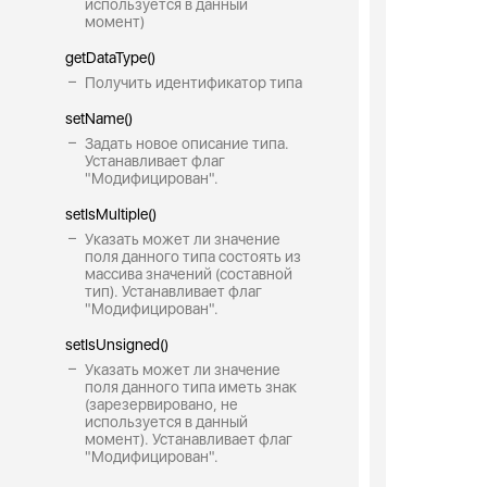
используется в данный
момент)
getDataType()
Получить идентификатор типа
setName()
Задать новое описание типа.
Устанавливает флаг
"Модифицирован".
setIsMultiple()
Указать может ли значение
поля данного типа состоять из
массива значений (составной
тип). Устанавливает флаг
"Модифицирован".
setIsUnsigned()
Указать может ли значение
поля данного типа иметь знак
(зарезервировано, не
используется в данный
момент). Устанавливает флаг
"Модифицирован".