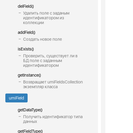
delField()
Удалить поле с заданым
идентификатором из
коллекции
addField()
Создать новое поле
isExists()
Проверить, существует ли в
БД поле с заданным
идентификатором
getInstance()
Возвращает umiFieldsCollection
экземпляр класса
umiField
getDataType()
Получить идентификатор типа
данных
getFieldType()