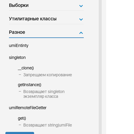
Выборки
Утилитарные классы
Разное
umiEntinty
singleton
__clone()
Запрещаем копирование
getInstance()
Возвращает singleton
экземпляр класса
umiRemoteFileGetter
get()
Возвращает string|umiFile