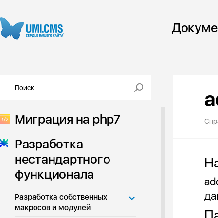
Докуме
a
Миграция на php7
Спр
Разработка
нестандартного
Н
функционала
ad
да
Разработка собственных
макросов и модулей
Па