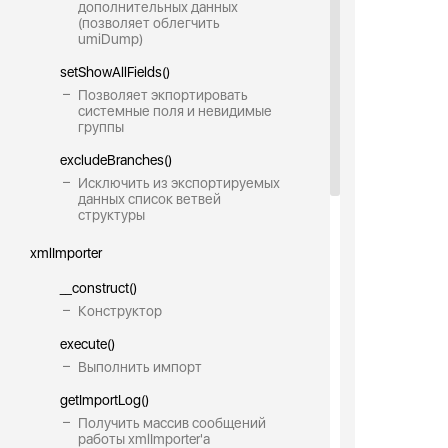
дополнительных данных
(позволяет облегчить
umiDump)
setShowAllFields()
Позволяет экпортировать
системные поля и невидимые
группы
excludeBranches()
Исключить из экспортируемых
данных список ветвей
структуры
xmlImporter
__construct()
Конструктор
execute()
Выполнить импорт
getImportLog()
Получить массив сообщений
работы xmlImporter'a