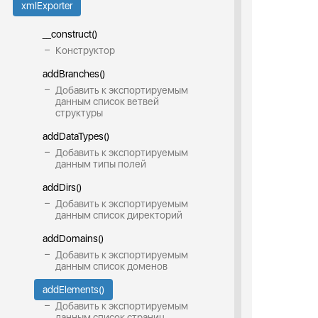
xmlExporter
__construct()
Конструктор
addBranches()
Добавить к экспортируемым
данным список ветвей
структуры
addDataTypes()
Добавить к экспортируемым
данным типы полей
addDirs()
Добавить к экспортируемым
данным список директорий
addDomains()
Добавить к экспортируемым
данным список доменов
addElements()
Добавить к экспортируемым
данным список страниц