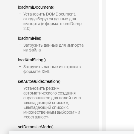
loadXmlDocument()
Установить DOMDocument,
откуда берутся данные для
импорта (в формате umiDump
2.0)
loadXmlFile()
Загрузить данные для импорта
из файла
loadXmlString()
Загрузить данные из строки в
формате XML
setAutoGuideCreation()
Установить режим
автоматического создания
справочников для полей типа
«выпадающий список»,
«выпадающий список с
множественным выбором» и
«составное»
setDemositeMode()
Установить режим импорта