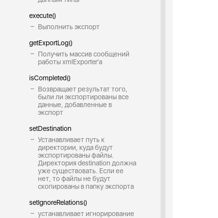
execute()
Выполнить экспорт
getExportLog()
Получить массив сообщений
работы xmlExporter'a
isCompleted()
Возвращает результат того,
были ли экспортированы все
данные, добавленные в
экспорт
setDestination
Устанавливает путь к
директории, куда будут
экспортированы файлы.
Директория destination должна
уже существовать. Если ее
нет, то файлы не будут
скопированы в папку экспорта
setIgnoreRelations()
устанавливает игнорирование