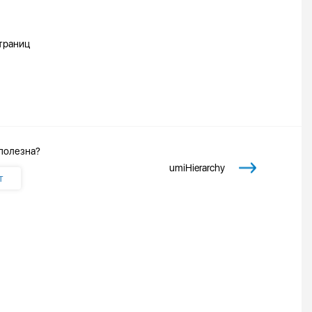
траниц
 полезна?
umiHierarchy