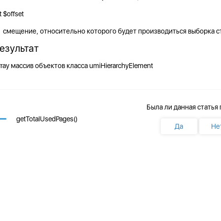
t $offset
смещение, относительно которого будет производиться выборка с
езультат
rray массив
объектов класса umiHierarchyElement
Была ли данная статья
getTotalUsedPages()