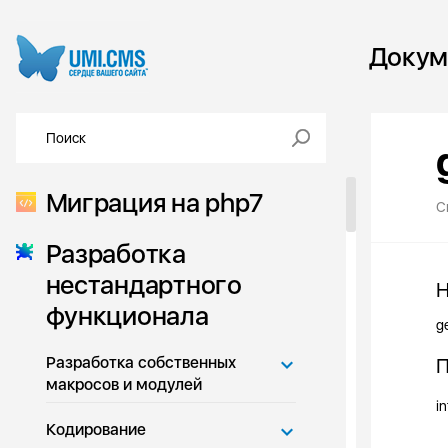
Докум
Миграция на php7
С
Разработка
нестандартного
Н
функционала
g
Разработка собственных
П
макросов и модулей
in
Кодирование