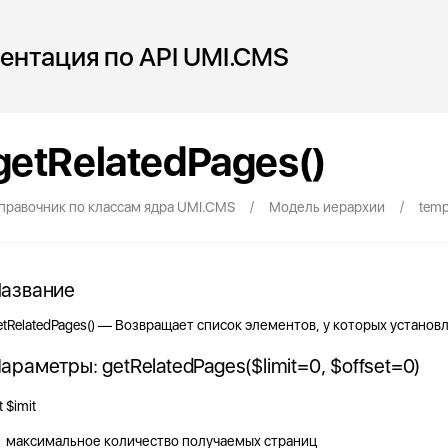
ентация по API UMI.CMS
getRelatedPages()
/
/
правочник по классам ядра UMI.CMS
Модель иерархии
temp
азвание
etRelatedPages
() —
Возвращает список элементов, у которых установ
араметры:
getRelatedPages
(
$limit
=
0
,
$offset
=
0
)
t $imit
максимальное количество получаемых страниц