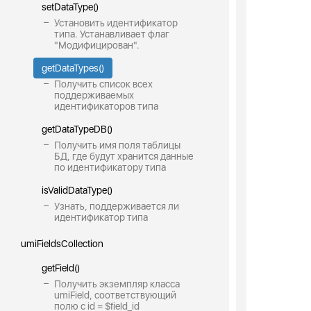
setDataType()
Установить идентификатор
типа. Устанавливает флаг
"Модифицирован".
getDataTypes()
Получить список всех
поддерживаемых
идентификаторов типа
getDataTypeDB()
Получить имя поля таблицы
БД, где будут хранится данные
по идентификатору типа
isValidDataType()
Узнать, поддерживается ли
идентификатор типа
umiFieldsCollection
getField()
Получить экземпляр класса
umiField, соответствующий
полю с id = $field_id