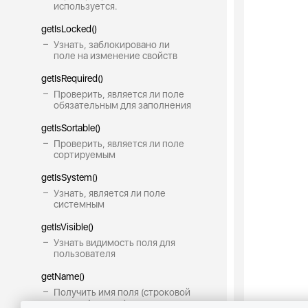
используется.
getIsLocked()
Узнать, заблокировано ли
поле на изменение свойств
getIsRequired()
Проверить, является ли поле
обязательным для заполнения
getIsSortable()
Проверить, является ли поле
сортируемым
getIsSystem()
Узнать, является ли поле
системным
getIsVisible()
Узнать видимость поля для
пользователя
getName()
Получить имя поля (строковой
идентификатор)