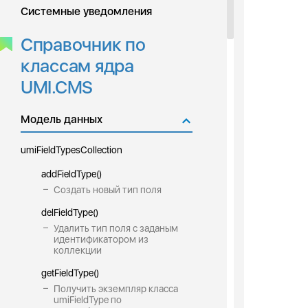
Системные уведомления
Справочник по
классам ядра
UMI.CMS
Модель данных
umiFieldTypesCollection
addFieldType()
Создать новый тип поля
delFieldType()
Удалить тип поля с заданым
идентификатором из
коллекции
getFieldType()
Получить экземпляр класса
umiFieldType по