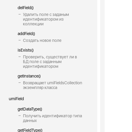
delField()
Удалить поле с заданым
идентификатором из
коллекции
addField()
Создать новое поле
isExists()
Проверить, существует ли в
БД поле с заданным
идентификатором
getInstance()
Возвращает umiFieldsCollection
экземпляр класса
umiField
getDataType()
Получить идентификатор типа
данных
getFieldType()