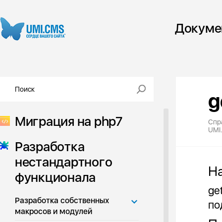
Докуме
g
Миграция на php7
Спр
UMI
Разработка
нестандартного
Н
функционала
ge
Разработка собственных
по
макросов и модулей