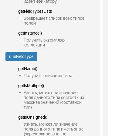
идентификатору
getFieldTypesList()
Возвращает список всех типов
полей
getInstance()
Получить экземпляр
коллекции
umiFieldType
getName()
Получить описание типа
getIsMultiple()
Узнать, может ли значение
поля данного типа состоять из
массива значений (составной
тип)
getIsUnsigned()
Узнать, может ли значение
поля данного типа иметь знак
(зарезервировано, не