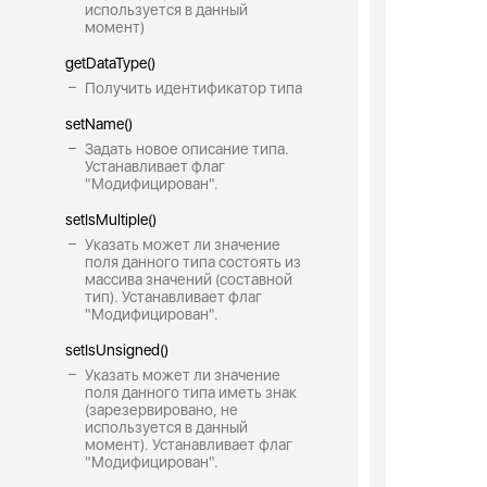
используется в данный
момент)
getDataType()
Получить идентификатор типа
setName()
Задать новое описание типа.
Устанавливает флаг
"Модифицирован".
setIsMultiple()
Указать может ли значение
поля данного типа состоять из
массива значений (составной
тип). Устанавливает флаг
"Модифицирован".
setIsUnsigned()
Указать может ли значение
поля данного типа иметь знак
(зарезервировано, не
используется в данный
момент). Устанавливает флаг
"Модифицирован".