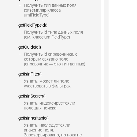
Получить тип данных поля
(экземпляр класса
umiFieldType)
getFieldTypeId()
Получить id типа данных поля
(см. класс umiFieldType)
getGuideId()
Получить id справочника, с
которым связано поле
(справочник — это тип данных)
getIsInFilter()
Узнать, может ли поле
участвовать в фильтрах
getIsInSearch()
Узнать, индексируется ли
поле для поиска
getIsInheritable()
Узнать, наследуется ли
значение поля.
Зарезервировано, но пока не