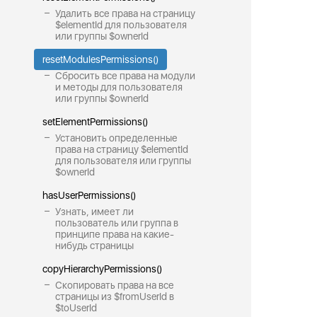
Удалить все права на страницу
$elementId для пользователя
или группы $ownerId
resetModulesPermissions()
Сбросить все права на модули
и методы для пользователя
или группы $ownerId
setElementPermissions()
Установить определенные
права на страницу $elementId
для пользователя или группы
$ownerId
hasUserPermissions()
Узнать, имеет ли
пользователь или группа в
принципе права на какие-
нибудь страницы
copyHierarchyPermissions()
Скопировать права на все
страницы из $fromUserId в
$toUserId