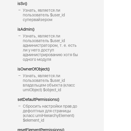
isSv()
Узнать, является ли
пользователь $user_id
супервайзером
isAdmin()
Узнать, является ли
пользователь $user_id
администратором, т. е. есть
ли у него доступ
администрированию хотя бы
одного модуля
isOwnerOfObject()
Узнать, является ли
пользователь $user_id
владельцем объекта (класс
umiObject) $object_id
setDefaultPermissions()
Сбросить настройки прав до
дефолтных для страницы
(класс umiHierarchyElement)
$element_id
resetElementPermissions()