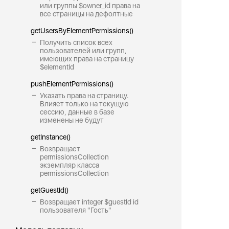
или группы $owner_id права на
все страницы на дефолтные
getUsersByElementPermissions()
Получить список всех
пользователей или групп,
имеющих права на страницу
$elementId
pushElementPermissions()
Указать права на страницу.
Влияет только на текущую
сессию, данные в базе
изменены не будут
getInstance()
Возвращает
permissionsCollection
экземпляр класса
permissionsCollection
getGuestId()
Возвращает integer $guestId id
пользователя "Гость"