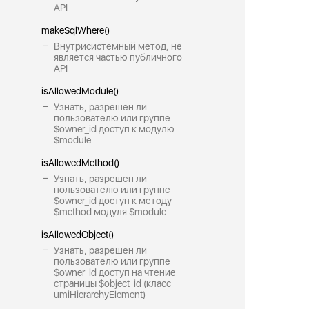
API
makeSqlWhere()
Внутрисистемный метод, не
является частью публичного
API
isAllowedModule()
Узнать, разрешен ли
пользователю или группе
$owner_id доступ к модулю
$module
isAllowedMethod()
Узнать, разрешен ли
пользователю или группе
$owner_id доступ к методу
$method модуля $module
isAllowedObject()
Узнать, разрешен ли
пользователю или группе
$owner_id доступ на чтение
страницы $object_id (класс
umiHierarchyElement)