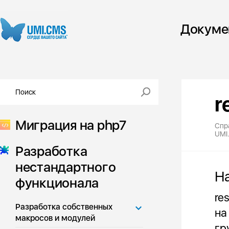
Докуме
r
Миграция на php7
Спр
UMI
Разработка
нестандартного
Н
функционала
re
Разработка собственных
на
макросов и модулей
гр