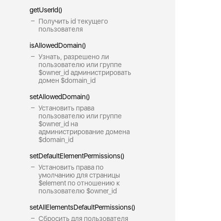
getUserId()
Получить id текущего
пользователя
isAllowedDomain()
Узнать, разрешено ли
пользователю или группе
$owner_id администрировать
домен $domain_id
setAllowedDomain()
Установить права
пользователю или группе
$owner_id на
администрирование домена
$domain_id
setDefaultElementPermissions()
Установить права по
умолчанию для страницы
$element по отношению к
пользователю $owner_id
setAllElementsDefaultPermissions()
Сбросить для пользователя