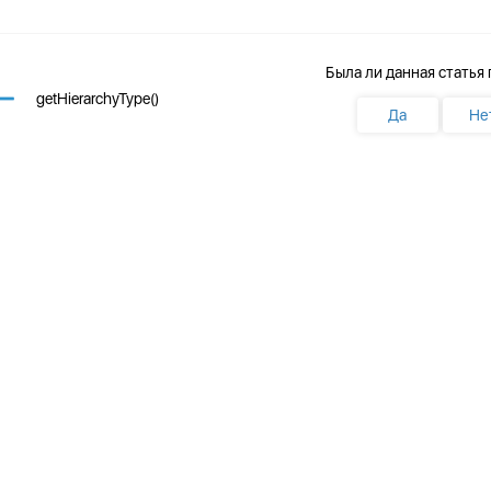
Была ли данная статья
getHierarchyType()