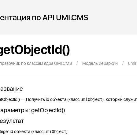
ентация по API UMI.CMS
getObjectId()
/
/
правочник по классам ядра UMI.CMS
Модель иерархии
umiH
азвание
etObjectId() — Получить id объекта (класс
umiObject
), который служи
араметры: getObjectId()
езультат
teger
id объекта (класс
umiObject
)