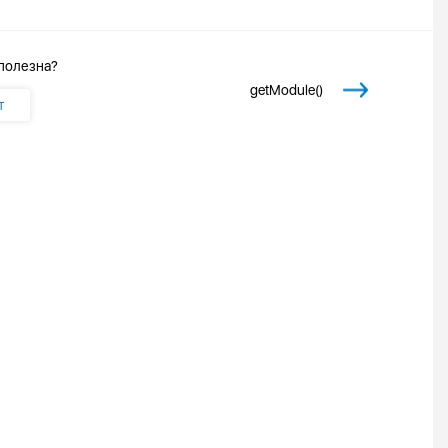
 полезна?
getModule()