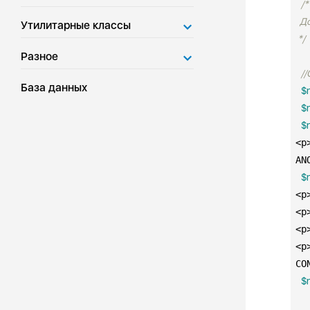
/*

  Д
Утилитарные классы
 */
Разное
/
База данных
$
$
$
<p
ANO
$
<p
<p
<p
<p
CO
$