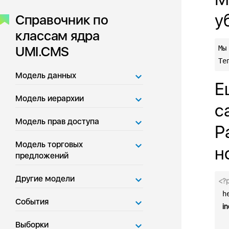
у
Справочник по
классам ядра
UMI.CMS
Мы
Те
Модель данных
Е
Модель иерархии
с
Модель прав доступа
Р
Модель торговых
н
предложений
Другие модели
<?

 
События
in
Выборки