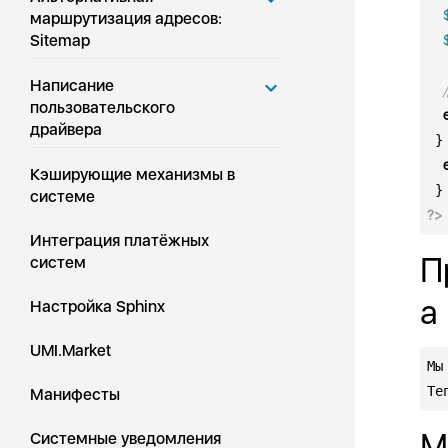
маршрутизация адресов:
Sitemap
Написание
пользовательского
драйвера
 }
Кэширующие механизмы в
системе
?>
Интеграция платёжных
П
систем
а
Настройка Sphinx
UMI.Market
Мы
Те
Манифесты
М
Системные уведомления