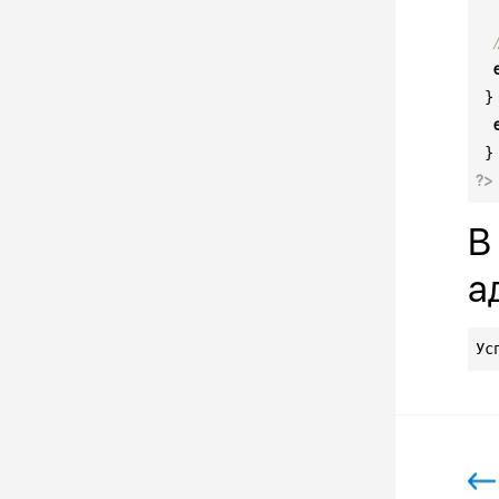
 }
?>
В
а
Ус