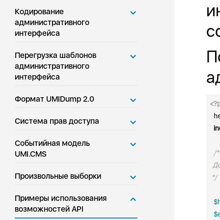
и
Кодирование
административного
с
интерфейса
П
Перегрузка шаблонов
административного
а
интерфейса
Формат UMIDump 2.0
<?

 
Система прав доступа
in
Событийная модель
/*

UMI.CMS
  Д
Произвольные выборки
 */
Примеры использования
$h
возможностей API
$