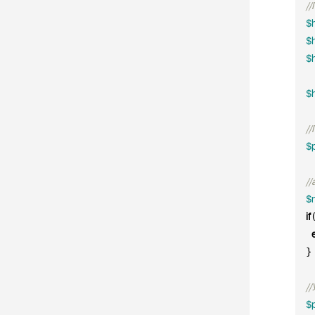
/
$
$h
$h
$h
/
$
//
$
if
 }

/
$