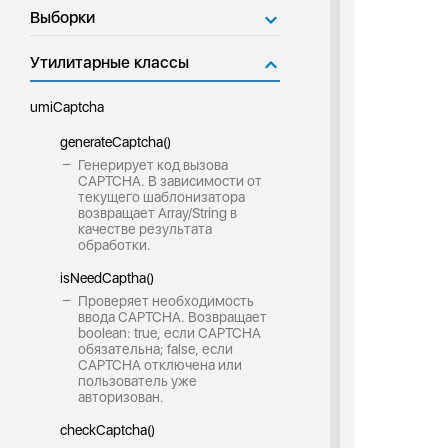
Выборки
Утилитарные классы
umiCaptcha
generateCaptcha()
Генерирует код вызова
CAPTCHA. В зависимости от
текущего шаблонизатора
возвращает Array/String в
качестве результата
обработки.
isNeedCaptha()
Проверяет необходимость
ввода CAPTCHA. Возвращает
boolean: true, если CAPTCHA
обязательна; false, если
CAPTCHA отключена или
пользователь уже
авторизован.
checkCaptcha()