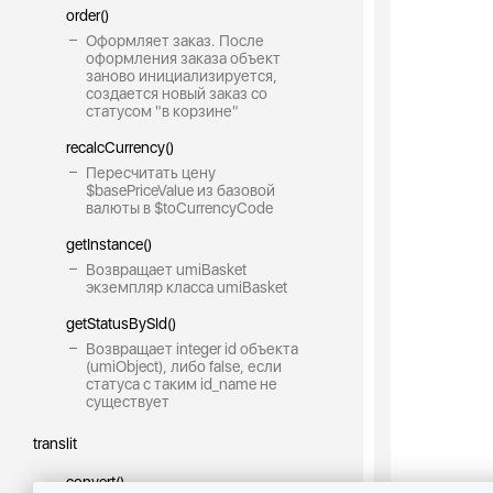
order()
Оформляет заказ. После
оформления заказа объект
заново инициализируется,
создается новый заказ со
статусом "в корзине"
recalcCurrency()
Пересчитать цену
$basePriceValue из базовой
валюты в $toCurrencyCode
getInstance()
Возвращает umiBasket
экземпляр класса umiBasket
getStatusBySId()
Возвращает integer id объекта
(umiObject), либо false, если
статуса с таким id_name не
существует
translit
convert()