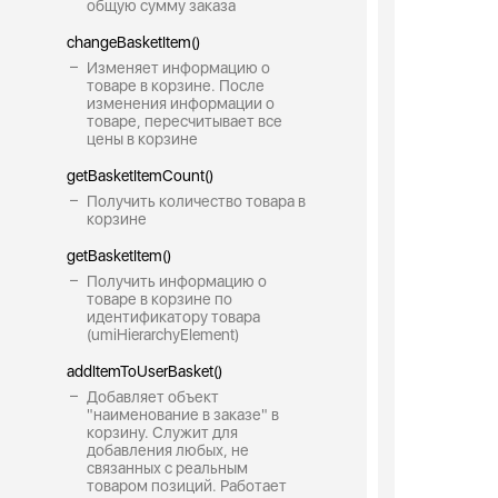
общую сумму заказа
changeBasketItem()
Изменяет информацию о
товаре в корзине. После
изменения информации о
товаре, пересчитывает все
цены в корзине
getBasketItemCount()
Получить количество товара в
корзине
getBasketItem()
Получить информацию о
товаре в корзине по
идентификатору товара
(umiHierarchyElement)
addItemToUserBasket()
Добавляет объект
"наименование в заказе" в
корзину. Служит для
добавления любых, не
связанных с реальным
товаром позиций. Работает