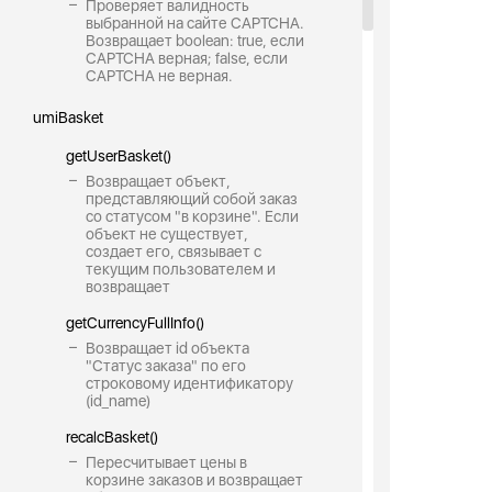
Проверяет валидность
выбранной на сайте CAPTCHA.
Возвращает boolean: true, если
CAPTCHA верная; false, если
CAPTCHA не верная.
umiBasket
getUserBasket()
Возвращает объект,
представляющий собой заказ
со статусом "в корзине". Если
объект не существует,
создает его, связывает с
текущим пользователем и
возвращает
getCurrencyFullInfo()
Возвращает id объекта
"Статус заказа" по его
строковому идентификатору
(id_name)
recalcBasket()
Пересчитывает цены в
корзине заказов и возвращает