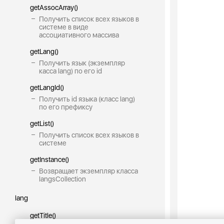
getAssocArray()
Получить список всех языков в
системе в виде
ассоциативного массива
getLang()
Получить язык (экземпляр
касса lang) по его id
getLangId()
Получить id языка (класс lang)
по его префиксу
getList()
Получить список всех языков в
системе
getInstance()
Возвращает экземпляр класса
langsCollection
lang
getTitle()