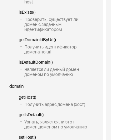
host
isExists()
Проверить, существует ли
домен с заданным
идентификатором
getDomainIdByUrl()
Получить идентификатор
домена по url
isDefaultDomain()
Является ли данный домен
доменом по умолчанию
domain
getHost()
Получить адрес домена (хост)
getIsDefault()
Узнать, является ли этот
домен доменом по умолчанию
setHost()