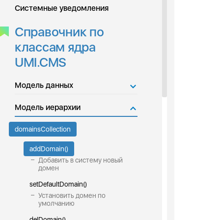
Системные уведомления
Справочник по
классам ядра
UMI.CMS
Модель данных
Модель иерархии
domainsCollection
addDomain()
Добавить в систему новый
домен
setDefaultDomain()
Установить домен по
умолчанию
delDomain()