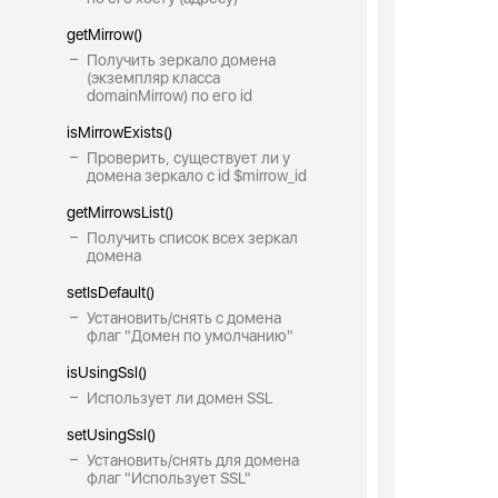
getMirrow()
Получить зеркало домена
(экземпляр класса
domainMirrow) по его id
isMirrowExists()
Проверить, существует ли у
домена зеркало с id $mirrow_id
getMirrowsList()
Получить список всех зеркал
домена
setIsDefault()
Установить/снять с домена
флаг "Домен по умолчанию"
isUsingSsl()
Использует ли домен SSL
setUsingSsl()
Установить/снять для домена
флаг "Использует SSL"