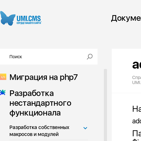
Докуме
a
Миграция на php7
Спр
UMI
Разработка
нестандартного
Н
функционала
ad
Разработка собственных
Па
макросов и модулей