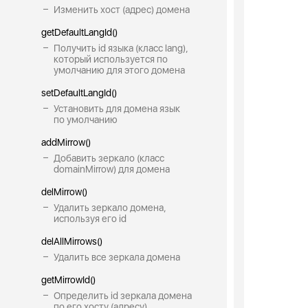
Изменить хост (адрес) домена
getDefaultLangId()
Получить id языка (класс lang),
который используется по
умолчанию для этого домена
setDefaultLangId()
Установить для домена язык
по умолчанию
addMirrow()
Добавить зеркало (класс
domainMirrow) для домена
delMirrow()
Удалить зеркало домена,
используя его id
delAllMirrows()
Удалить все зеркала домена
getMirrowId()
Определить id зеркала домена
по его хосту (адресу)