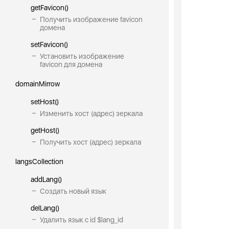
getFavicon()
Получить изображение favicon
домена
setFavicon()
Установить изображение
favicon для домена
domainMirrow
setHost()
Изменить хост (адрес) зеркала
getHost()
Получить хост (адрес) зеркала
langsCollection
addLang()
Создать новый язык
delLang()
Удалить язык с id $lang_id