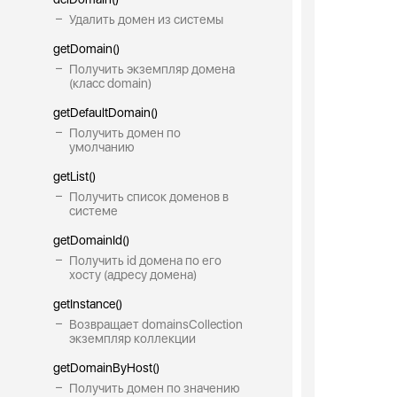
Удалить домен из системы
getDomain()
Получить экземпляр домена
(класс domain)
getDefaultDomain()
Получить домен по
умолчанию
getList()
Получить список доменов в
системе
getDomainId()
Получить id домена по его
хосту (адресу домена)
getInstance()
Возвращает domainsCollection
экземпляр коллекции
getDomainByHost()
Получить домен по значению