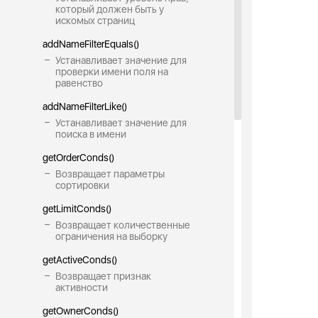
который должен быть у
искомых страниц
addNameFilterEquals()
Устанавливает значение для
проверки имени поля на
равенство
addNameFilterLike()
Устанавливает значение для
поиска в имени
getOrderConds()
Возвращает параметры
сортировки
getLimitConds()
Возвращает количественные
ограничения на выборку
getActiveConds()
Возвращает признак
активности
getOwnerConds()