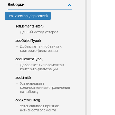
Выборки
umiSelection (deprecated)
setElementsFilter()
Данный метод устарел
addObjectType()
Добавляет тип объекта к
критерию фильтрации
addElementType()
Добавляет тип элемента к
критерию фильтрации
addLimit()
Устанавливает
количественные ограничения
на выборку
addActiveFilter()
Устанавливает признак
активности элемента