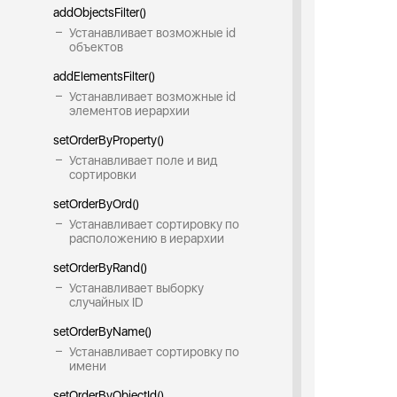
addObjectsFilter()
Устанавливает возможные id
объектов
addElementsFilter()
Устанавливает возможные id
элементов иерархии
setOrderByProperty()
Устанавливает поле и вид
сортировки
setOrderByOrd()
Устанавливает сортировку по
расположению в иерархии
setOrderByRand()
Устанавливает выборку
случайных ID
setOrderByName()
Устанавливает сортировку по
имени
setOrderByObjectId()