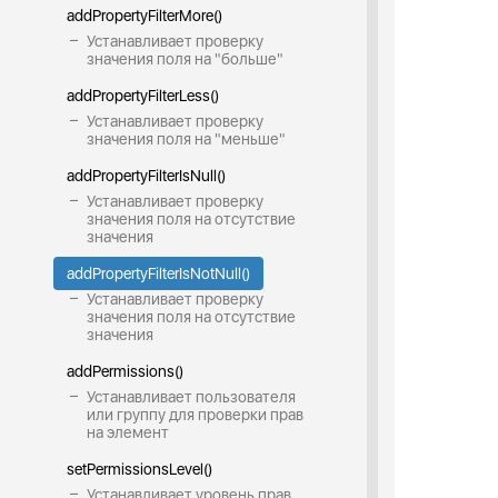
addPropertyFilterMore()
Устанавливает проверку
значения поля на "больше"
addPropertyFilterLess()
Устанавливает проверку
значения поля на "меньше"
addPropertyFilterIsNull()
Устанавливает проверку
значения поля на отсутствие
значения
addPropertyFilterIsNotNull()
Устанавливает проверку
значения поля на отсутствие
значения
addPermissions()
Устанавливает пользователя
или группу для проверки прав
на элемент
setPermissionsLevel()
Устанавливает уровень прав,