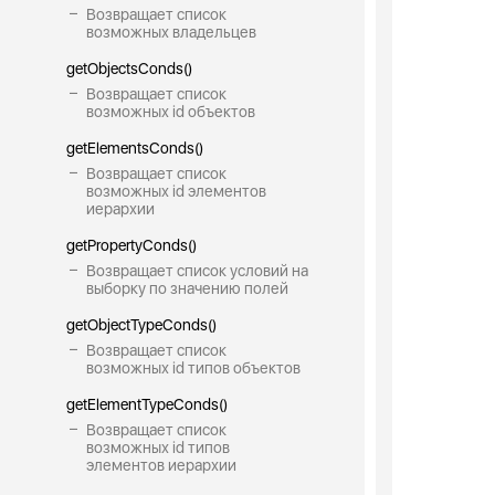
Возвращает список
возможных владельцев
getObjectsConds()
Возвращает список
возможных id объектов
getElementsConds()
Возвращает список
возможных id элементов
иерархии
getPropertyConds()
Возвращает список условий на
выборку по значению полей
getObjectTypeConds()
Возвращает список
возможных id типов объектов
getElementTypeConds()
Возвращает список
возможных id типов
элементов иерархии