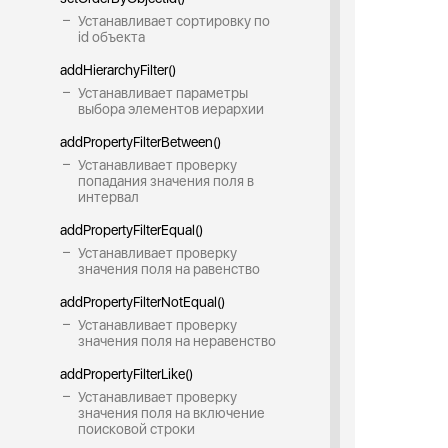
Устанавливает сортировку по
id объекта
addHierarchyFilter()
Устанавливает параметры
выбора элементов иерархии
addPropertyFilterBetween()
Устанавливает проверку
попадания значения поля в
интервал
addPropertyFilterEqual()
Устанавливает проверку
значения поля на равенство
addPropertyFilterNotEqual()
Устанавливает проверку
значения поля на неравенство
addPropertyFilterLike()
Устанавливает проверку
значения поля на включение
поисковой строки