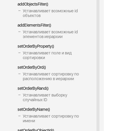
addObjectsFilter()
Устанавливает возможные id
объектов
addElementsFilter()
Устанавливает возможные id
элементов иерархии
setOrderByProperty()
Устанавливает поле и вид
сортировки
setOrderByOrd()
Устанавливает сортировку по
расположению в иерархии
setOrderByRand()
Устанавливает выборку
случайных ID
setOrderByName()
Устанавливает сортировку по
имени
setOrderByObjectId()