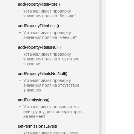
addPropertyFilterMore()
Устанавливает проверку
значения поля на "больше"
addPropertyFilterLess()
Устанавливает проверку
значения поля на "меньше"
addPropertyFilterIsNull()
Устанавливает проверку
значения поля на отсутствие
значения
addPropertyFilterIsNotNull()
Устанавливает проверку
значения поля на отсутствие
значения
addPermissions()
Устанавливает пользователя
или группу для проверки прав
на элемент
setPermissionsLevel()
Устанавливает уровень прав,