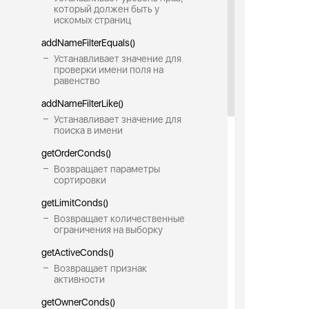
который должен быть у
искомых страниц
addNameFilterEquals()
Устанавливает значение для
проверки имени поля на
равенство
addNameFilterLike()
Устанавливает значение для
поиска в имени
getOrderConds()
Возвращает параметры
сортировки
getLimitConds()
Возвращает количественные
ограничения на выборку
getActiveConds()
Возвращает признак
активности
getOwnerConds()