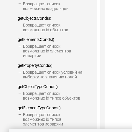
Возвращает список
возможных владельцев
getObjectsConds()
Возвращает список
возможных id объектов
getElementsConds()
Возвращает список
возможных id элементов
иерархии
getPropertyConds()
Возвращает список условий на
выборку по значению полей
getObjectTypeConds()
Возвращает список
возможных id типов объектов
getElementTypeConds()
Возвращает список
возможных id типов
элементов иерархии