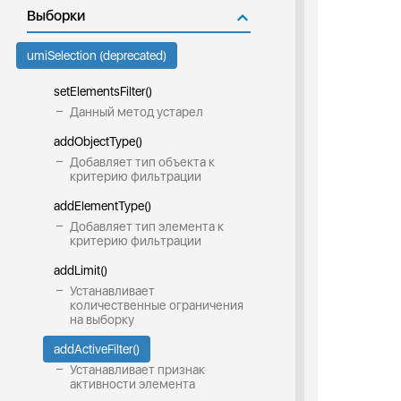
Выборки
umiSelection (deprecated)
setElementsFilter()
Данный метод устарел
addObjectType()
Добавляет тип объекта к
критерию фильтрации
addElementType()
Добавляет тип элемента к
критерию фильтрации
addLimit()
Устанавливает
количественные ограничения
на выборку
addActiveFilter()
Устанавливает признак
активности элемента