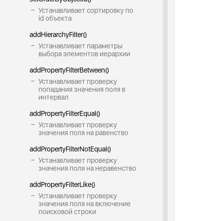
Устанавливает сортировку по
id объекта
addHierarchyFilter()
Устанавливает параметры
выбора элементов иерархии
addPropertyFilterBetween()
Устанавливает проверку
попадания значения поля в
интервал
addPropertyFilterEqual()
Устанавливает проверку
значения поля на равенство
addPropertyFilterNotEqual()
Устанавливает проверку
значения поля на неравенство
addPropertyFilterLike()
Устанавливает проверку
значения поля на включение
поисковой строки