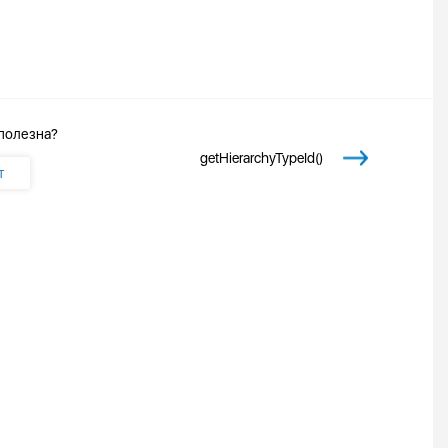
 полезна?
getHierarchyTypeId()