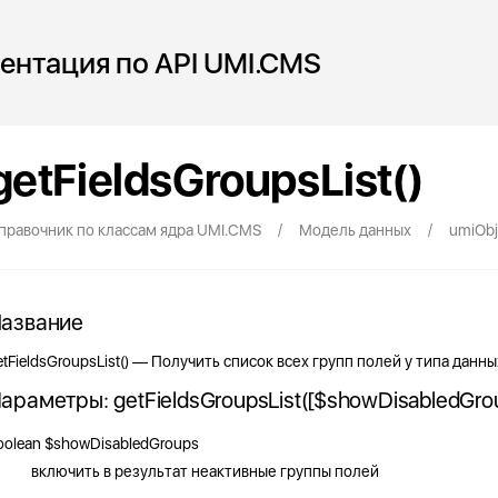
ентация по API UMI.CMS
getFieldsGroupsList()
/
/
правочник по классам ядра UMI.CMS
Модель данных
umiObj
азвание
etFieldsGroupsList() — Получить список всех групп полей у типа данны
араметры: getFieldsGroupsList([$showDisabledGroup
oolean
$showDisabledGroups
включить в результат неактивные группы полей