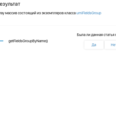
езультат
ray
массив состоящий из экземпляров класса
umiFieldsGroup
Была ли данная статья
getFieldsGroupByName()