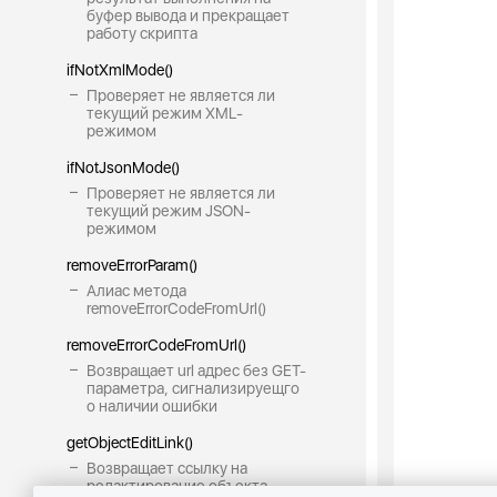
буфер вывода и прекращает
работу скрипта
ifNotXmlMode()
Проверяет не является ли
текущий режим XML-
режимом
ifNotJsonMode()
Проверяет не является ли
текущий режим JSON-
режимом
removeErrorParam()
Алиас метода
removeErrorCodeFromUrl()
removeErrorCodeFromUrl()
Возвращает url адрес без GET-
параметра, сигнализируещго
о наличии ошибки
getObjectEditLink()
Возвращает ссылку на
редактирование объекта