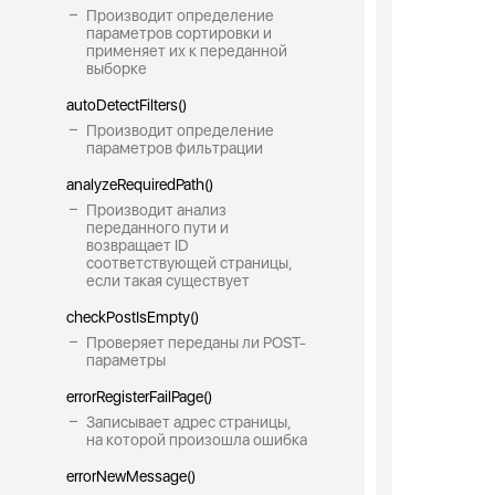
Производит определение
параметров сортировки и
применяет их к переданной
выборке
autoDetectFilters()
Производит определение
параметров фильтрации
analyzeRequiredPath()
Производит анализ
переданного пути и
возвращает ID
соответствующей страницы,
если такая существует
checkPostIsEmpty()
Проверяет переданы ли POST-
параметры
errorRegisterFailPage()
Записывает адрес страницы,
на которой произошла ошибка
errorNewMessage()