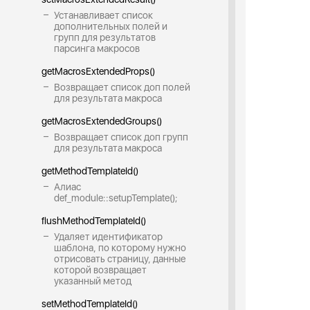
Устанавливает список
дополнительных полей и
групп для результатов
парсинга макросов
getMacrosExtendedProps()
Возвращает список доп полей
для результата макроса
getMacrosExtendedGroups()
Возвращает список доп групп
для результата макроса
getMethodTemplateId()
Алиас
def_module::setupTemplate();
flushMethodTemplateId()
Удаляет идентификатор
шаблона, по которому нужно
отрисовать страницу, данные
которой возвращает
указанный метод
setMethodTemplateId()