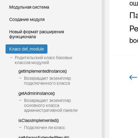
ош
Модульная система
Па
Создание модуля
Ре
Новый формат расширения
функционала
bo
Класс def_module
Родительский класс базовых
классов модулей
getImplementedInstance()
Возвращает экземпляр
подключенного класса
getAdminInstance()
Возвращает экземпляр
основного класса
административной панели
isClassImplemented()
Подключен ли класс
setMacrosExtendedResult()