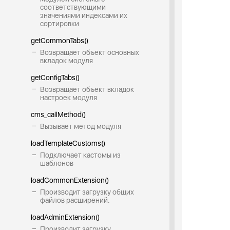
соответствующими
значениями индексами их
сортировки
getCommonTabs()
Возвращает объект основных
вкладок модуля
getConfigTabs()
Возвращает объект вкладок
настроек модуля
cms_callMethod()
Вызывает метод модуля
loadTemplateCustoms()
Подключает кастомы из
шаблонов
loadCommonExtension()
Производит загрузку общих
файлов расширений.
loadAdminExtension()
Производит загрузку