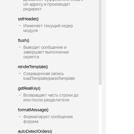
url-адресу и производит
редирект
setHeader()
Изменяет текущий хедер
модуля
flush()
Выводит сообщение и
завершает выполнение
скрипта
renderTemplate()
Сокращенная запись
loadTemplate/parseTemplate
getRealKey()
Возвращает часть строки до
или после разделителя
formatMessage()
Форматирует сообщение
форума
autoDetectOrders()