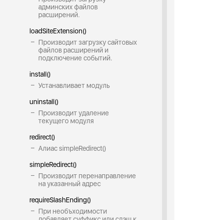
админских файлов
расширений.
loadSiteExtension()
Производит загрузку сайтовых
файлов расширений и
подключение событий.
install()
Устанавливает модуль
uninstall()
Производит удаление
текущего модуля
redirect()
Алиас simpleRedirect()
simpleRedirect()
Производит перенаправление
на указанный адрес
requireSlashEnding()
При необъходимости
добавляет суффикс или слэш к