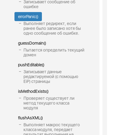
Записывает сообщение об
ошибке
errorPanic()
Выполняет редирект, если
ранее было записано хотя бы
одно сообщение об ошибке.
guessDomain()
Пытается определить текущий
домен
pushEditable()
Записывает данные
редактируемой (с помощью
EiP) страницы
isMethodExists()
Проверяет существует ли
метод текущего класса
модуля
flushAsXML()
Выполняет макрос текущего
класса модуля, передает
результат выполнения на