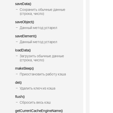
saveData()
Сохранить обычные данные
(строка, число)
saveObject()
Данный метод устарел
saveElement()
Данный метод устарел
loadData()
Загрузить обычные данные
(строка, число)
makeSleep()
Приостановить работу кэша
del()
Удалить ключ из кэша
flush()
Сбросить весь кэш
getCurrentCacheEngineName()