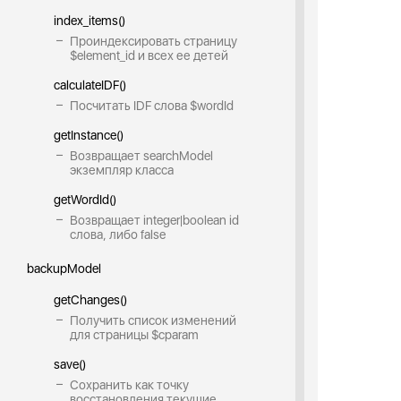
index_items()
Проиндексировать страницу
$element_id и всех ее детей
calculateIDF()
Посчитать IDF слова $wordId
getInstance()
Возвращает searchModel
экземпляр класса
getWordId()
Возвращает integer|boolean id
слова, либо false
backupModel
getChanges()
Получить список изменений
для страницы $cparam
save()
Сохранить как точку
восстановления текущие