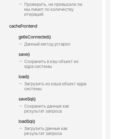
Проверить, не превысили ли
мы лимит по количеству
итераций
cacheFrontend
getIsConnected()
Данный метод устарел
save()
Сохранить в кэш объект из
ядра системы
load()
Загрузить из кэша объект ядра
системы
saveSql()
Сохранить данные как
результат запроса
loadSql()
Загрузить данные как
результат запроса