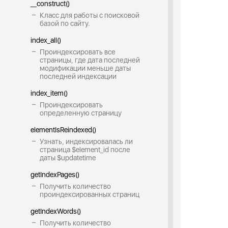
__construct()
Класс для работы с поисковой
базой по сайту.
index_all()
Проиндексировать все
страницы, где дата последней
модификации меньше даты
последней индексации
index_item()
Проиндексировать
определенную страницу
elementIsReindexed()
Узнать, индексировалась ли
страница $element_id после
даты $updatetime
getIndexPages()
Получить количество
проиндексированных страниц
getIndexWords()
Получить количество