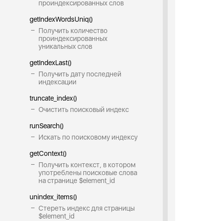
проиндексированных слов
getIndexWordsUniq()
Получить количество
проиндексированных
уникальных слов
getIndexLast()
Получить дату последней
индексации
truncate_index()
Очистить поисковый индекс
runSearch()
Искать по поисковому индексу
getContext()
Получить контекст, в котором
употреблены поисковые слова
на странице $element_id
unindex_items()
Стереть индекс для страницы
$element_id