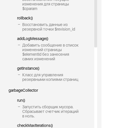
изменения для страницы
$cparam
rollback()
Восстановить данные из
резервной точки $revision_id
addLogMessage()
Добавить сообщение в список
изменений страницы
$elementId без занесения
самих изменений
getInstance()
Класс для управления
резервными копиями страниц
garbageCollector
run()
Запустить сборщик мусора.
Сбрасывает счетчик итераций
в ноль.
checkMaxIterations()