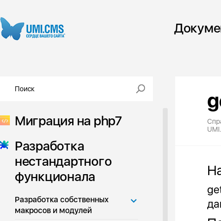
Докуме
g
Миграция на php7
Спр
UMI
Разработка
нестандартного
Н
функционала
ge
Разработка собственных
да
макросов и модулей