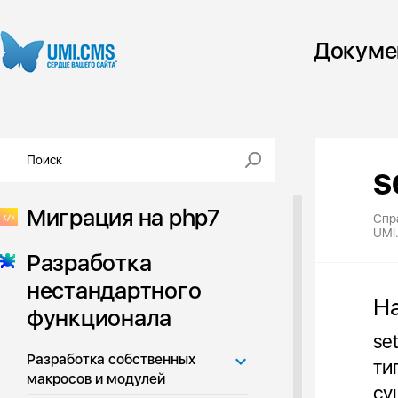
Докуме
s
Миграция на php7
Спр
UMI
Разработка
нестандартного
Н
функционала
se
Разработка собственных
ти
макросов и модулей
су