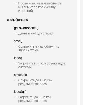
Проверить, не превысили ли
мы лимит по количеству
итераций
cacheFrontend
getIsConnected()
Данный метод устарел
save()
Сохранить в кэш объект из
ядра системы
load()
Загрузить из кэша объект ядра
системы
saveSql()
Сохранить данные как
результат запроса
loadSql()
Загрузить данные как
результат запроса