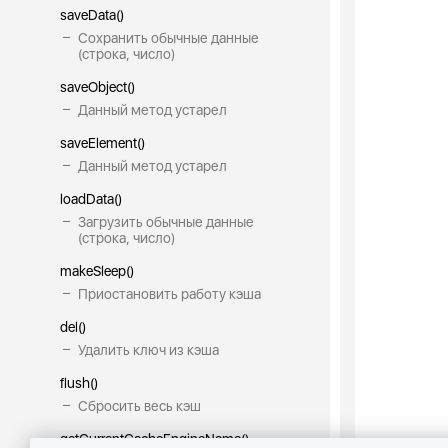
saveData()
Сохранить обычные данные
(строка, число)
saveObject()
Данный метод устарел
saveElement()
Данный метод устарел
loadData()
Загрузить обычные данные
(строка, число)
makeSleep()
Приостановить работу кэша
del()
Удалить ключ из кэша
flush()
Сбросить весь кэш
getCurrentCacheEngineName()