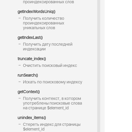
проиндексированных слов
getIndexWordsUniq()
Получить количество
проиндексированных
уникальных слов
getIndexLast()
Получить дату последней
индексации
truncate_index()
Очистить поисковый индекс
runSearch()
Искать по поисковому индексу
getContext()
Получить контекст, в котором
употреблены поисковые слова
на странице $element_id
unindex_items()
Стереть индекс для страницы
$element_id