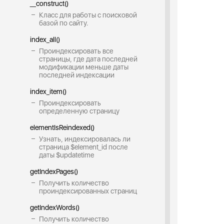
__construct()
Класс для работы с поисковой
базой по сайту.
index_all()
Проиндексировать все
страницы, где дата последней
модификации меньше даты
последней индексации
index_item()
Проиндексировать
определенную страницу
elementIsReindexed()
Узнать, индексировалась ли
страница $element_id после
даты $updatetime
getIndexPages()
Получить количество
проиндексированных страниц
getIndexWords()
Получить количество