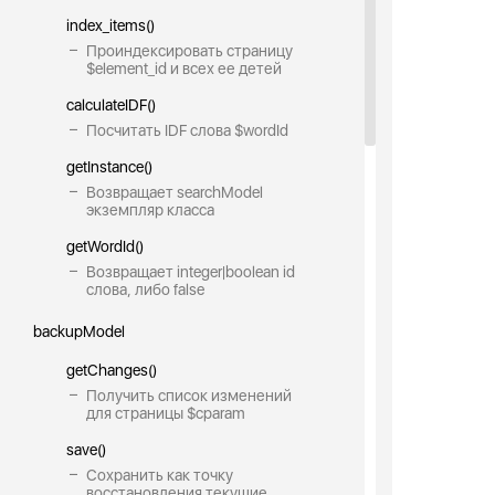
index_items()
Проиндексировать страницу
$element_id и всех ее детей
calculateIDF()
Посчитать IDF слова $wordId
getInstance()
Возвращает searchModel
экземпляр класса
getWordId()
Возвращает integer|boolean id
слова, либо false
backupModel
getChanges()
Получить список изменений
для страницы $cparam
save()
Сохранить как точку
восстановления текущие