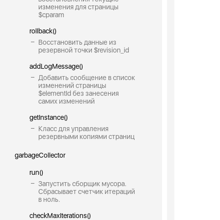
изменения для страницы
$cparam
rollback()
Восстановить данные из
резервной точки $revision_id
addLogMessage()
Добавить сообщение в список
изменений страницы
$elementId без занесения
самих изменений
getInstance()
Класс для управления
резервными копиями страниц
garbageCollector
run()
Запустить сборщик мусора.
Сбрасывает счетчик итераций
в ноль.
checkMaxIterations()