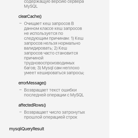
содержащую версию сервера
MySQL
clearCache()
Очищает кеш запросов В
данном классе кеш запросов
не используется по
следующим причинам: 1) Кеш
запросов нельзя нормально
валидировать; 2) Кеш
запросов часто становится
причиной
трудновоспроизводимых
багов; 3) Mysql сам неплохо
умеет кешироваться запросы;
errorMessage()
Возвращает текст ошибки
последней операции с MySQL
affectedRows()
Возвращает число затронутых
прошлой операцией строк
mysqliQueryResult