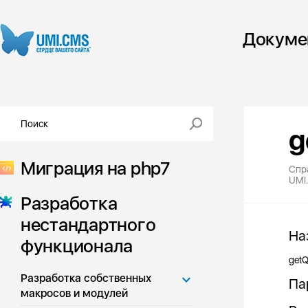
Докуме
g
Миграция на php7
Спр
UMI
Разработка
нестандартного
На
функционала
getQ
Разработка собственных
Па
макросов и модулей