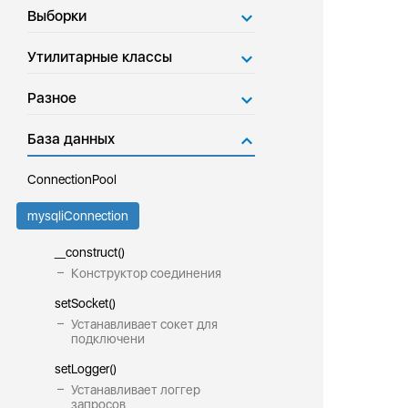
Выборки
Утилитарные классы
Разное
База данных
ConnectionPool
mysqliConnection
__construct()
Конструктор соединения
setSocket()
Устанавливает сокет для
подключени
setLogger()
Устанавливает логгер
запросов