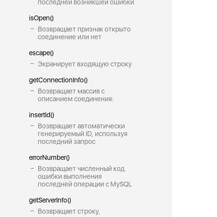
последней возникшей ошибки
isOpen()
Возвращает признак открыто
соединение или нет
escape()
Экранирует входящую строку
getConnectionInfo()
Возвращает массив с
описанием соединения:
insertId()
Возвращает автоматически
генерируемый ID, используя
последний запрос
errorNumber()
Возвращает численный код
ошибки выполнения
последней операции с MySQL
getServerInfo()
Возвращает строку,