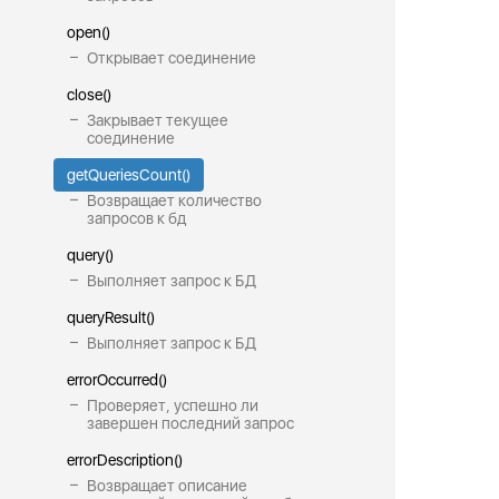
open()
Открывает соединение
close()
Закрывает текущее
соединение
getQueriesCount()
Возвращает количество
запросов к бд
query()
Выполняет запрос к БД
queryResult()
Выполняет запрос к БД
errorOccurred()
Проверяет, успешно ли
завершен последний запрос
errorDescription()
Возвращает описание